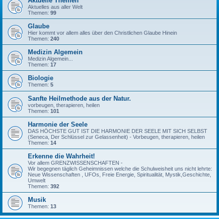
Aktuelle Themen
Aktuelles aus aller Welt
Themen:
99
Glaube
Hier kommt vor allem alles über den Christlichen Glaube Hinein
Themen:
240
Medizin Algemein
Medizin Algemein...
Themen:
17
Biologie
Themen:
5
Sanfte Heilmethode aus der Natur.
vorbeugen, therapieren, heilen
Themen:
101
Harmonie der Seele
DAS HÖCHSTE GUT IST DIE HARMONIE DER SEELE MIT SICH SELBST
(Seneca, Der Schlüssel zur Gelassenheit) - Vorbeugen, therapieren, heilen
Themen:
14
Erkenne die Wahrheit!
Vor allem GRENZWISSENSCHAFTEN -
Wir begegnen täglich Geheimnissen welche die Schulweisheit uns nicht lehrte:
Neue Wissenschaften , UFOs, Freie Energie, Spiritualität, Mystik,Geschichte,
Umwelt
Themen:
392
Musik
Themen:
13