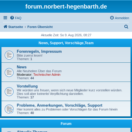
forum.norbert-hegenbarth.de
FAQ
Anmelden
S
Startseite
Foren-Übersicht
u
Aktuelle Zeit: So 9. Aug 2026, 08:27
c
News, Support, Vorschläge,Team
h
Forenregeln, Impressum
e
Bitte zuerst lesen!
Themen:
1
News
Alle Neuheiten Über das Forum
Moderator:
Technischer Admin
Themen:
44
Vorstellung
Wir würden uns freuen, wenn sich neue Mitglieder kurz vorstellen würden.
Dies soll aber keinerlei Verpflichtung darstellen.
Themen:
17
Probleme, Anmerkungen, Vorschläge, Support
Hier kommt alles zu Problemen oder Vorschlägen für das Forum hinein
Themen:
40
Forum