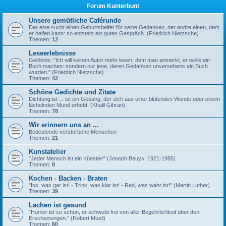
Forum Kunterbunt
Unsere gemütliche Caférunde
Der eine sucht einen Geburtshelfer für seine Gedanken, der andre einen, dem
er helfen kann: so entsteht ein gutes Gespräch. (Friedrich Nietzsche)
Themen:
12
Leseerlebnisse
Gelöbnis: "Ich will keinen Autor mehr lesen, dem man anmerkt, er wolle ein
Buch machen: sondern nur jene, deren Gedanken unversehens ein Buch
wurden." (Friedrich Nietzsche)
Themen:
42
Schöne Gedichte und Zitate
Dichtung ist ... ist ein Gesang, der sich aus einer blutenden Wunde oder einem
lächelnden Mund erhebt. (Khalil Gibran)
Themen:
78
Wir erinnern uns an ...
Bedeutende verstorbene Menschen
Themen:
21
Kunstatelier
"Jeder Mensch ist ein Künstler" (Joseph Beuys, 1921-1985)
Themen:
8
Kochen - Backen - Braten
"Iss, was gar ist! - Trink, was klar ist! - Red, was wahr ist!" (Martin Luther)
Themen:
39
Lachen ist gesund
"Humor ist so schön, er schwebt frei von aller Begehrlichkeit über den
Erscheinungen." (Robert Musil)
Themen:
60