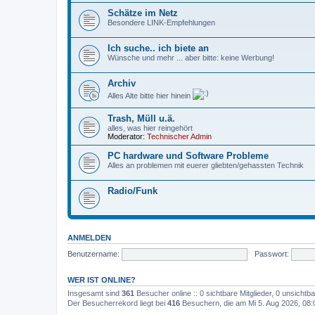
Schätze im Netz
Besondere LINK-Empfehlungen
Ich suche.. ich biete an
Wünsche und mehr ... aber bitte: keine Werbung!
Archiv
Alles Alte bitte hier hinein
Trash, Müll u.ä.
alles, was hier reingehört
Moderator:
Technischer Admin
PC hardware und Software Probleme
Alles an problemen mit euerer gliebten/gehassten Technik
Radio/Funk
ANMELDEN
Benutzername:
Passwort:
WER IST ONLINE?
Insgesamt sind
361
Besucher online :: 0 sichtbare Mitglieder, 0 unsicht
Der Besucherrekord liegt bei
416
Besuchern, die am Mi 5. Aug 2026, 08:00