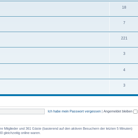
m
n
T
18
e
e
h
m
n
T
7
e
e
h
m
n
T
221
e
e
h
m
n
T
3
e
e
h
m
n
e
T
4
e
m
h
n
T
3
e
e
h
n
m
e
e
m
n
Ich habe mein Passwort vergessen
|
Angemeldet bleiben
e
n
bare Mitglieder und 361 Gäste (basierend auf den aktiven Besuchern der letzten 5 Minuten)
 gleichzeitig online waren.