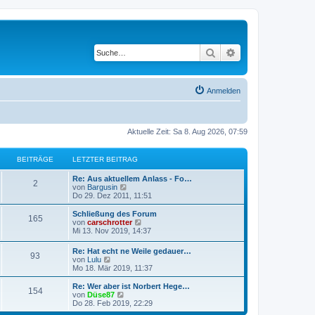
Suche
Erweiterte Suche
Anmelden
Aktuelle Zeit: Sa 8. Aug 2026, 07:59
BEITRÄGE
LETZTER BEITRAG
L
Re: Aus aktuellem Anlass - Fo…
B
2
e
N
von
Bargusin
t
e
Do 29. Dez 2011, 11:51
e
z
u
t
e
L
Schließung des Forum
B
165
i
e
s
e
N
von
carschrotter
r
t
t
e
Mi 13. Nov 2019, 14:37
e
t
B
e
z
u
e
r
t
e
L
Re: Hat echt ne Weile gedauer…
i
i
B
B
93
r
e
s
e
N
von
Lulu
t
e
r
t
t
e
Mo 18. Mär 2019, 11:37
r
i
t
B
e
e
ä
z
u
a
t
e
r
t
e
L
Re: Wer aber ist Norbert Hege…
g
r
i
B
B
154
r
i
g
e
s
e
N
von
Düse87
a
t
e
r
t
t
e
Do 28. Feb 2019, 22:29
g
r
i
e
ä
t
B
e
e
z
u
a
t