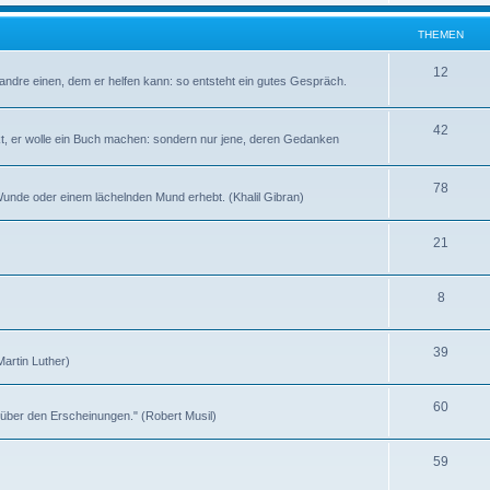
h
e
e
THEMEN
n
m
T
12
andre einen, dem er helfen kann: so entsteht ein gutes Gespräch.
e
h
n
e
T
42
kt, er wolle ein Buch machen: sondern nur jene, deren Gedanken
m
h
e
e
T
78
n Wunde oder einem lächelnden Mund erhebt. (Khalil Gibran)
n
m
h
T
21
e
e
h
n
m
T
8
e
e
h
m
n
T
39
e
e
(Martin Luther)
h
m
n
T
60
e
e
t über den Erscheinungen." (Robert Musil)
h
m
n
T
59
e
e
h