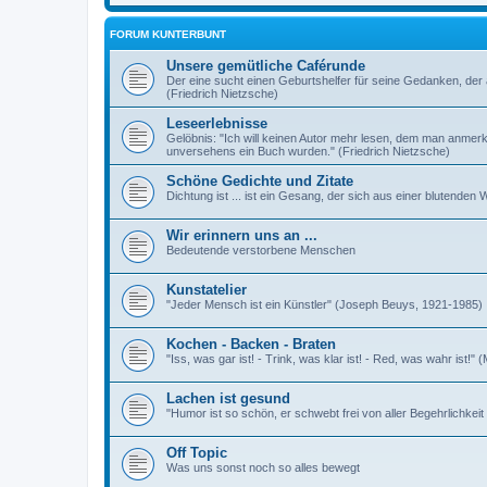
FORUM KUNTERBUNT
Unsere gemütliche Caférunde
Der eine sucht einen Geburtshelfer für seine Gedanken, der 
(Friedrich Nietzsche)
Leseerlebnisse
Gelöbnis: "Ich will keinen Autor mehr lesen, dem man anmer
unversehens ein Buch wurden." (Friedrich Nietzsche)
Schöne Gedichte und Zitate
Dichtung ist ... ist ein Gesang, der sich aus einer blutende
Wir erinnern uns an ...
Bedeutende verstorbene Menschen
Kunstatelier
"Jeder Mensch ist ein Künstler" (Joseph Beuys, 1921-1985)
Kochen - Backen - Braten
"Iss, was gar ist! - Trink, was klar ist! - Red, was wahr ist!" 
Lachen ist gesund
"Humor ist so schön, er schwebt frei von aller Begehrlichkei
Off Topic
Was uns sonst noch so alles bewegt