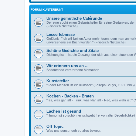
FORUM KUNTERBUNT
Unsere gemütliche Caférunde
Der eine sucht einen Geburtshelfer für seine Gedanken, der 
(Friedrich Nietzsche)
Leseerlebnisse
Gelöbnis: "Ich will keinen Autor mehr lesen, dem man anmer
unversehens ein Buch wurden." (Friedrich Nietzsche)
Schöne Gedichte und Zitate
Dichtung ist ... ist ein Gesang, der sich aus einer blutende
Wir erinnern uns an ...
Bedeutende verstorbene Menschen
Kunstatelier
"Jeder Mensch ist ein Künstler" (Joseph Beuys, 1921-1985)
Kochen - Backen - Braten
"Iss, was gar ist! - Trink, was klar ist! - Red, was wahr ist!" 
Lachen ist gesund
"Humor ist so schön, er schwebt frei von aller Begehrlichkei
Off Topic
Was uns sonst noch so alles bewegt