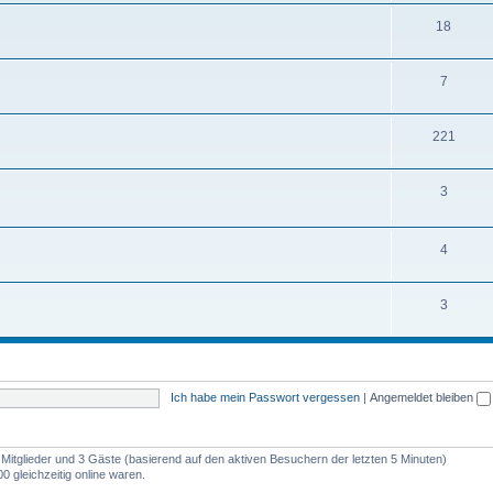
m
n
T
18
e
e
h
m
n
T
7
e
e
h
m
n
T
221
e
e
h
m
n
T
3
e
e
h
m
n
e
T
4
e
m
h
n
T
3
e
e
h
n
m
e
e
m
n
Ich habe mein Passwort vergessen
|
Angemeldet bleiben
e
n
e Mitglieder und 3 Gäste (basierend auf den aktiven Besuchern der letzten 5 Minuten)
 gleichzeitig online waren.