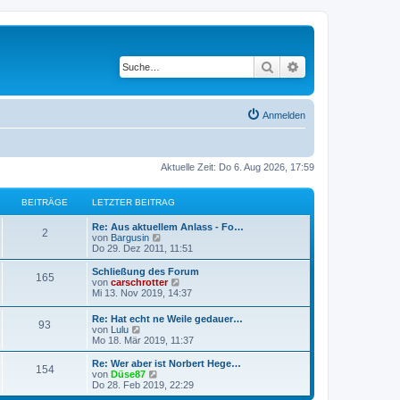
Suche
Erweiterte Suche
Anmelden
Aktuelle Zeit: Do 6. Aug 2026, 17:59
BEITRÄGE
LETZTER BEITRAG
L
Re: Aus aktuellem Anlass - Fo…
B
2
e
N
von
Bargusin
t
e
Do 29. Dez 2011, 11:51
e
z
u
t
e
L
Schließung des Forum
B
165
i
e
s
e
N
von
carschrotter
r
t
t
e
Mi 13. Nov 2019, 14:37
e
t
B
e
z
u
e
r
t
e
L
Re: Hat echt ne Weile gedauer…
i
i
B
B
93
r
e
s
e
N
von
Lulu
t
e
r
t
t
e
Mo 18. Mär 2019, 11:37
r
i
t
B
e
e
ä
z
u
a
t
e
r
t
e
L
Re: Wer aber ist Norbert Hege…
g
r
i
B
B
154
r
i
g
e
s
e
N
von
Düse87
a
t
e
r
t
t
e
Do 28. Feb 2019, 22:29
g
r
i
e
ä
t
B
e
e
z
u
a
t