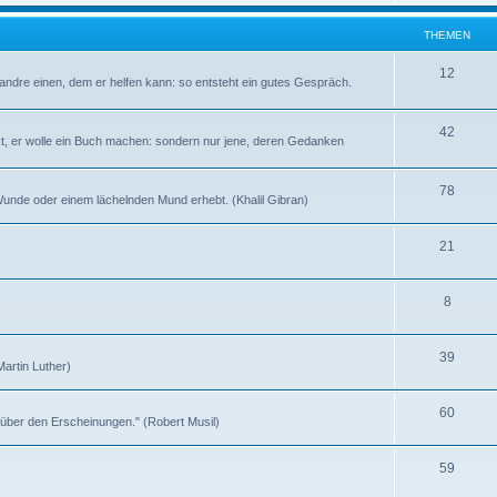
h
e
e
THEMEN
n
m
T
12
andre einen, dem er helfen kann: so entsteht ein gutes Gespräch.
e
h
n
e
T
42
kt, er wolle ein Buch machen: sondern nur jene, deren Gedanken
m
h
e
e
T
78
n Wunde oder einem lächelnden Mund erhebt. (Khalil Gibran)
n
m
h
T
21
e
e
h
n
m
T
8
e
e
h
m
n
T
39
e
e
(Martin Luther)
h
m
n
T
60
e
e
t über den Erscheinungen." (Robert Musil)
h
m
n
T
59
e
e
h