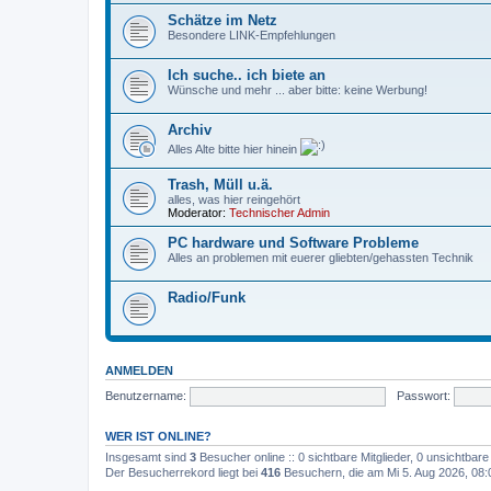
Schätze im Netz
Besondere LINK-Empfehlungen
Ich suche.. ich biete an
Wünsche und mehr ... aber bitte: keine Werbung!
Archiv
Alles Alte bitte hier hinein
Trash, Müll u.ä.
alles, was hier reingehört
Moderator:
Technischer Admin
PC hardware und Software Probleme
Alles an problemen mit euerer gliebten/gehassten Technik
Radio/Funk
ANMELDEN
Benutzername:
Passwort:
WER IST ONLINE?
Insgesamt sind
3
Besucher online :: 0 sichtbare Mitglieder, 0 unsichtbar
Der Besucherrekord liegt bei
416
Besuchern, die am Mi 5. Aug 2026, 08:00