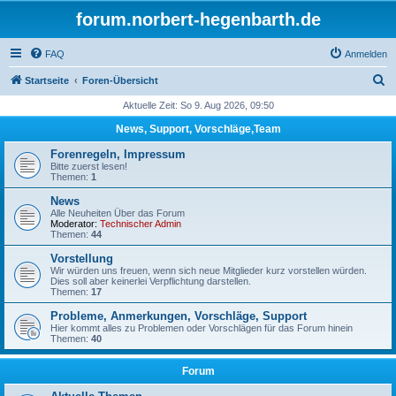
forum.norbert-hegenbarth.de
FAQ
Anmelden
S
Startseite
Foren-Übersicht
u
Aktuelle Zeit: So 9. Aug 2026, 09:50
c
News, Support, Vorschläge,Team
h
Forenregeln, Impressum
e
Bitte zuerst lesen!
Themen:
1
News
Alle Neuheiten Über das Forum
Moderator:
Technischer Admin
Themen:
44
Vorstellung
Wir würden uns freuen, wenn sich neue Mitglieder kurz vorstellen würden.
Dies soll aber keinerlei Verpflichtung darstellen.
Themen:
17
Probleme, Anmerkungen, Vorschläge, Support
Hier kommt alles zu Problemen oder Vorschlägen für das Forum hinein
Themen:
40
Forum