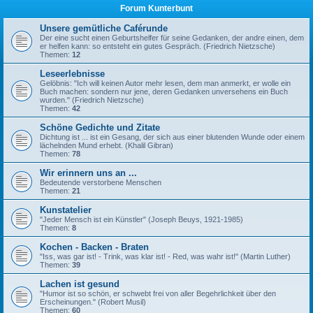
Forum Kunterbunt
Unsere gemütliche Caférunde
Der eine sucht einen Geburtshelfer für seine Gedanken, der andre einen, dem
er helfen kann: so entsteht ein gutes Gespräch. (Friedrich Nietzsche)
Themen:
12
Leseerlebnisse
Gelöbnis: "Ich will keinen Autor mehr lesen, dem man anmerkt, er wolle ein
Buch machen: sondern nur jene, deren Gedanken unversehens ein Buch
wurden." (Friedrich Nietzsche)
Themen:
42
Schöne Gedichte und Zitate
Dichtung ist ... ist ein Gesang, der sich aus einer blutenden Wunde oder einem
lächelnden Mund erhebt. (Khalil Gibran)
Themen:
78
Wir erinnern uns an ...
Bedeutende verstorbene Menschen
Themen:
21
Kunstatelier
"Jeder Mensch ist ein Künstler" (Joseph Beuys, 1921-1985)
Themen:
8
Kochen - Backen - Braten
"Iss, was gar ist! - Trink, was klar ist! - Red, was wahr ist!" (Martin Luther)
Themen:
39
Lachen ist gesund
"Humor ist so schön, er schwebt frei von aller Begehrlichkeit über den
Erscheinungen." (Robert Musil)
Themen:
60