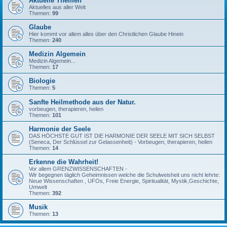
Aktuelle Themen
Aktuelles aus aller Welt
Themen:
99
Glaube
Hier kommt vor allem alles über den Christlichen Glaube Hinein
Themen:
240
Medizin Algemein
Medizin Algemein...
Themen:
17
Biologie
Themen:
5
Sanfte Heilmethode aus der Natur.
vorbeugen, therapieren, heilen
Themen:
101
Harmonie der Seele
DAS HÖCHSTE GUT IST DIE HARMONIE DER SEELE MIT SICH SELBST
(Seneca, Der Schlüssel zur Gelassenheit) - Vorbeugen, therapieren, heilen
Themen:
14
Erkenne die Wahrheit!
Vor allem GRENZWISSENSCHAFTEN -
Wir begegnen täglich Geheimnissen welche die Schulweisheit uns nicht lehrte:
Neue Wissenschaften , UFOs, Freie Energie, Spiritualität, Mystik,Geschichte,
Umwelt
Themen:
392
Musik
Themen:
13