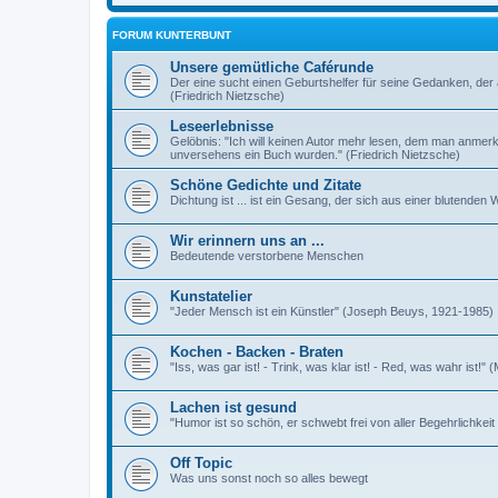
FORUM KUNTERBUNT
Unsere gemütliche Caférunde
Der eine sucht einen Geburtshelfer für seine Gedanken, der 
(Friedrich Nietzsche)
Leseerlebnisse
Gelöbnis: "Ich will keinen Autor mehr lesen, dem man anmer
unversehens ein Buch wurden." (Friedrich Nietzsche)
Schöne Gedichte und Zitate
Dichtung ist ... ist ein Gesang, der sich aus einer blutende
Wir erinnern uns an ...
Bedeutende verstorbene Menschen
Kunstatelier
"Jeder Mensch ist ein Künstler" (Joseph Beuys, 1921-1985)
Kochen - Backen - Braten
"Iss, was gar ist! - Trink, was klar ist! - Red, was wahr ist!" 
Lachen ist gesund
"Humor ist so schön, er schwebt frei von aller Begehrlichkei
Off Topic
Was uns sonst noch so alles bewegt