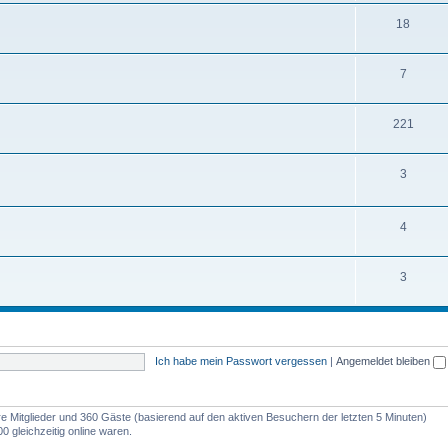
m
n
T
18
e
e
h
m
n
T
7
e
e
h
m
n
T
221
e
e
h
m
n
T
3
e
e
h
m
n
e
T
4
e
m
h
n
T
3
e
e
h
n
m
e
e
m
n
Ich habe mein Passwort vergessen
|
Angemeldet bleiben
e
n
are Mitglieder und 360 Gäste (basierend auf den aktiven Besuchern der letzten 5 Minuten)
 gleichzeitig online waren.