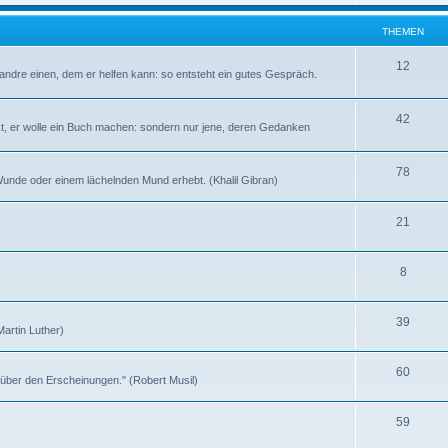
h
e
e
THEMEN
n
m
T
12
andre einen, dem er helfen kann: so entsteht ein gutes Gespräch.
e
h
n
e
T
42
kt, er wolle ein Buch machen: sondern nur jene, deren Gedanken
m
h
e
e
T
78
n Wunde oder einem lächelnden Mund erhebt. (Khalil Gibran)
n
m
h
T
21
e
e
h
n
m
T
8
e
e
h
m
n
T
39
e
e
(Martin Luther)
h
m
n
T
60
e
e
t über den Erscheinungen." (Robert Musil)
h
m
n
T
59
e
e
h