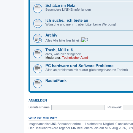
Schätze im Netz
Besondere LINK-Empfehlungen
Ich suche.. ich biete an
Wünsche und mehr ... aber bitte: keine Werbung!
Archiv
Alles Alte bitte hier hinein
Trash, Müll u.ä.
alles, was hier reingehört
Moderator:
Technischer Admin
PC hardware und Software Probleme
Alles an problemen mit euerer gliebten/gehassten Technik
Radio/Funk
ANMELDEN
Benutzername:
Passwort:
WER IST ONLINE?
Insgesamt sind
361
Besucher online :: 1 sichtbares Mitglied, 0 unsichtb
Der Besucherrekord liegt bei
416
Besuchern, die am Mi 5. Aug 2026, 08:00