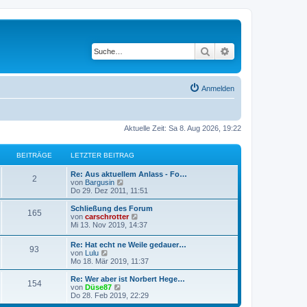
Suche
Erweiterte Suche
Anmelden
Aktuelle Zeit: Sa 8. Aug 2026, 19:22
BEITRÄGE
LETZTER BEITRAG
L
Re: Aus aktuellem Anlass - Fo…
B
2
e
N
von
Bargusin
t
e
Do 29. Dez 2011, 11:51
e
z
u
t
e
L
Schließung des Forum
B
165
i
e
s
e
N
von
carschrotter
r
t
t
e
Mi 13. Nov 2019, 14:37
e
t
B
e
z
u
e
r
t
e
L
Re: Hat echt ne Weile gedauer…
i
i
B
B
93
r
e
s
e
N
von
Lulu
t
e
r
t
t
e
Mo 18. Mär 2019, 11:37
r
i
t
B
e
e
ä
z
u
a
t
e
r
t
e
L
Re: Wer aber ist Norbert Hege…
g
r
i
B
B
154
r
i
g
e
s
e
N
von
Düse87
a
t
e
r
t
t
e
Do 28. Feb 2019, 22:29
g
r
i
e
ä
t
B
e
e
z
u
a
t