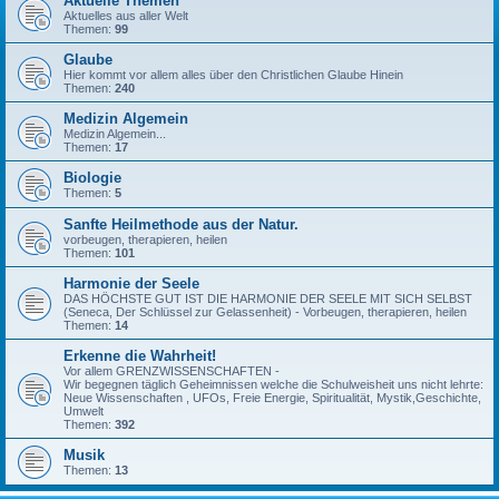
Aktuelle Themen
Aktuelles aus aller Welt
Themen:
99
Glaube
Hier kommt vor allem alles über den Christlichen Glaube Hinein
Themen:
240
Medizin Algemein
Medizin Algemein...
Themen:
17
Biologie
Themen:
5
Sanfte Heilmethode aus der Natur.
vorbeugen, therapieren, heilen
Themen:
101
Harmonie der Seele
DAS HÖCHSTE GUT IST DIE HARMONIE DER SEELE MIT SICH SELBST
(Seneca, Der Schlüssel zur Gelassenheit) - Vorbeugen, therapieren, heilen
Themen:
14
Erkenne die Wahrheit!
Vor allem GRENZWISSENSCHAFTEN -
Wir begegnen täglich Geheimnissen welche die Schulweisheit uns nicht lehrte:
Neue Wissenschaften , UFOs, Freie Energie, Spiritualität, Mystik,Geschichte,
Umwelt
Themen:
392
Musik
Themen:
13