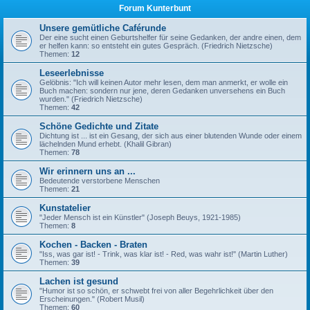
Forum Kunterbunt
Unsere gemütliche Caférunde
Der eine sucht einen Geburtshelfer für seine Gedanken, der andre einen, dem
er helfen kann: so entsteht ein gutes Gespräch. (Friedrich Nietzsche)
Themen:
12
Leseerlebnisse
Gelöbnis: "Ich will keinen Autor mehr lesen, dem man anmerkt, er wolle ein
Buch machen: sondern nur jene, deren Gedanken unversehens ein Buch
wurden." (Friedrich Nietzsche)
Themen:
42
Schöne Gedichte und Zitate
Dichtung ist ... ist ein Gesang, der sich aus einer blutenden Wunde oder einem
lächelnden Mund erhebt. (Khalil Gibran)
Themen:
78
Wir erinnern uns an ...
Bedeutende verstorbene Menschen
Themen:
21
Kunstatelier
"Jeder Mensch ist ein Künstler" (Joseph Beuys, 1921-1985)
Themen:
8
Kochen - Backen - Braten
"Iss, was gar ist! - Trink, was klar ist! - Red, was wahr ist!" (Martin Luther)
Themen:
39
Lachen ist gesund
"Humor ist so schön, er schwebt frei von aller Begehrlichkeit über den
Erscheinungen." (Robert Musil)
Themen:
60