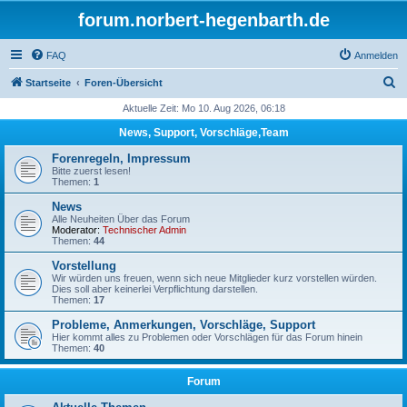
forum.norbert-hegenbarth.de
FAQ
Anmelden
S
Startseite
Foren-Übersicht
u
Aktuelle Zeit: Mo 10. Aug 2026, 06:18
c
News, Support, Vorschläge,Team
h
Forenregeln, Impressum
e
Bitte zuerst lesen!
Themen:
1
News
Alle Neuheiten Über das Forum
Moderator:
Technischer Admin
Themen:
44
Vorstellung
Wir würden uns freuen, wenn sich neue Mitglieder kurz vorstellen würden.
Dies soll aber keinerlei Verpflichtung darstellen.
Themen:
17
Probleme, Anmerkungen, Vorschläge, Support
Hier kommt alles zu Problemen oder Vorschlägen für das Forum hinein
Themen:
40
Forum