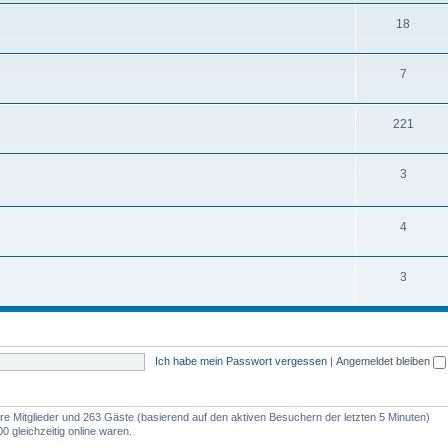
m
n
T
18
e
e
h
m
n
T
7
e
e
h
m
n
T
221
e
e
h
m
n
T
3
e
e
h
m
n
e
T
4
e
m
h
n
T
3
e
e
h
n
m
e
e
m
n
Ich habe mein Passwort vergessen
|
Angemeldet bleiben
e
n
bare Mitglieder und 263 Gäste (basierend auf den aktiven Besuchern der letzten 5 Minuten)
 gleichzeitig online waren.