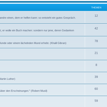
h
e
e
THEMEN
n
m
T
12
andre einen, dem er helfen kann: so entsteht ein gutes Gespräch.
e
h
n
e
T
42
kt, er wolle ein Buch machen: sondern nur jene, deren Gedanken
m
h
e
e
T
78
n Wunde oder einem lächelnden Mund erhebt. (Khalil Gibran)
n
m
h
T
21
e
e
h
n
m
T
8
e
e
h
m
n
T
39
e
e
(Martin Luther)
h
m
n
T
60
e
e
t über den Erscheinungen." (Robert Musil)
h
m
n
T
59
e
e
h