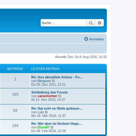
Suche
Erweiterte Suche
Anmelden
Aktuelle Zeit: Sa 8. Aug 2026, 10:32
BEITRÄGE
LETZTER BEITRAG
L
Re: Aus aktuellem Anlass - Fo…
B
2
e
N
von
Bargusin
t
e
Do 29. Dez 2011, 11:51
e
z
u
t
e
L
Schließung des Forum
B
165
i
e
s
e
N
von
carschrotter
r
t
t
e
Mi 13. Nov 2019, 14:37
e
t
B
e
z
u
e
r
t
e
L
Re: Hat echt ne Weile gedauer…
i
i
B
B
93
r
e
s
e
N
von
Lulu
t
e
r
t
t
e
Mo 18. Mär 2019, 11:37
r
i
t
B
e
e
ä
z
u
a
t
e
r
t
e
L
Re: Wer aber ist Norbert Hege…
g
r
i
B
B
154
r
i
g
e
s
e
N
von
Düse87
a
t
e
r
t
t
e
Do 28. Feb 2019, 22:29
g
r
i
e
ä
t
B
e
e
z
u
a
t