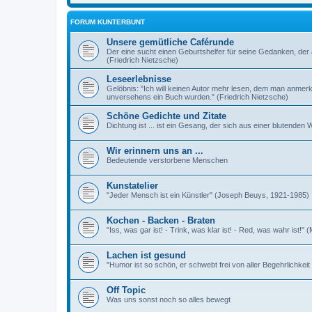
FORUM KUNTERBUNT
Unsere gemütliche Caférunde
Der eine sucht einen Geburtshelfer für seine Gedanken, der 
(Friedrich Nietzsche)
Leseerlebnisse
Gelöbnis: "Ich will keinen Autor mehr lesen, dem man anmer
unversehens ein Buch wurden." (Friedrich Nietzsche)
Schöne Gedichte und Zitate
Dichtung ist ... ist ein Gesang, der sich aus einer blutende
Wir erinnern uns an ...
Bedeutende verstorbene Menschen
Kunstatelier
"Jeder Mensch ist ein Künstler" (Joseph Beuys, 1921-1985)
Kochen - Backen - Braten
"Iss, was gar ist! - Trink, was klar ist! - Red, was wahr ist!" 
Lachen ist gesund
"Humor ist so schön, er schwebt frei von aller Begehrlichkei
Off Topic
Was uns sonst noch so alles bewegt