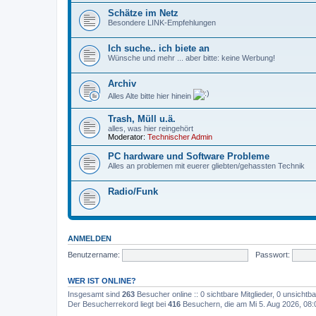
Schätze im Netz
Besondere LINK-Empfehlungen
Ich suche.. ich biete an
Wünsche und mehr ... aber bitte: keine Werbung!
Archiv
Alles Alte bitte hier hinein
Trash, Müll u.ä.
alles, was hier reingehört
Moderator:
Technischer Admin
PC hardware und Software Probleme
Alles an problemen mit euerer gliebten/gehassten Technik
Radio/Funk
ANMELDEN
Benutzername:
Passwort:
WER IST ONLINE?
Insgesamt sind
263
Besucher online :: 0 sichtbare Mitglieder, 0 unsicht
Der Besucherrekord liegt bei
416
Besuchern, die am Mi 5. Aug 2026, 08:00