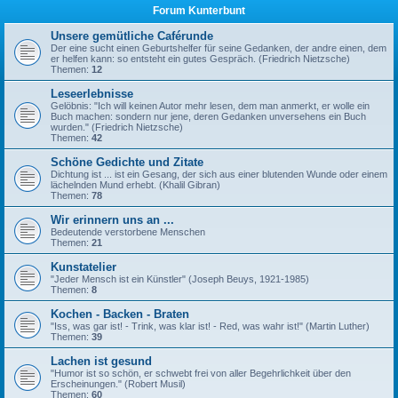
Forum Kunterbunt
Unsere gemütliche Caférunde
Der eine sucht einen Geburtshelfer für seine Gedanken, der andre einen, dem
er helfen kann: so entsteht ein gutes Gespräch. (Friedrich Nietzsche)
Themen:
12
Leseerlebnisse
Gelöbnis: "Ich will keinen Autor mehr lesen, dem man anmerkt, er wolle ein
Buch machen: sondern nur jene, deren Gedanken unversehens ein Buch
wurden." (Friedrich Nietzsche)
Themen:
42
Schöne Gedichte und Zitate
Dichtung ist ... ist ein Gesang, der sich aus einer blutenden Wunde oder einem
lächelnden Mund erhebt. (Khalil Gibran)
Themen:
78
Wir erinnern uns an ...
Bedeutende verstorbene Menschen
Themen:
21
Kunstatelier
"Jeder Mensch ist ein Künstler" (Joseph Beuys, 1921-1985)
Themen:
8
Kochen - Backen - Braten
"Iss, was gar ist! - Trink, was klar ist! - Red, was wahr ist!" (Martin Luther)
Themen:
39
Lachen ist gesund
"Humor ist so schön, er schwebt frei von aller Begehrlichkeit über den
Erscheinungen." (Robert Musil)
Themen:
60