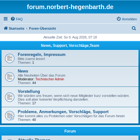
forum.norbert-hegenbarth.de
FAQ
Anmelden
S
Startseite
Foren-Übersicht
u
Aktuelle Zeit: So 9. Aug 2026, 07:18
c
News, Support, Vorschläge,Team
h
Forenregeln, Impressum
e
Bitte zuerst lesen!
Themen:
1
News
Alle Neuheiten Über das Forum
Moderator:
Technischer Admin
Themen:
44
Vorstellung
Wir würden uns freuen, wenn sich neue Mitglieder kurz vorstellen würden.
Dies soll aber keinerlei Verpflichtung darstellen.
Themen:
17
Probleme, Anmerkungen, Vorschläge, Support
Hier kommt alles zu Problemen oder Vorschlägen für das Forum hinein
Themen:
40
Forum