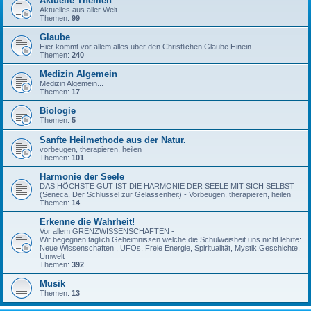
Aktuelle Themen
Aktuelles aus aller Welt
Themen:
99
Glaube
Hier kommt vor allem alles über den Christlichen Glaube Hinein
Themen:
240
Medizin Algemein
Medizin Algemein...
Themen:
17
Biologie
Themen:
5
Sanfte Heilmethode aus der Natur.
vorbeugen, therapieren, heilen
Themen:
101
Harmonie der Seele
DAS HÖCHSTE GUT IST DIE HARMONIE DER SEELE MIT SICH SELBST
(Seneca, Der Schlüssel zur Gelassenheit) - Vorbeugen, therapieren, heilen
Themen:
14
Erkenne die Wahrheit!
Vor allem GRENZWISSENSCHAFTEN -
Wir begegnen täglich Geheimnissen welche die Schulweisheit uns nicht lehrte:
Neue Wissenschaften , UFOs, Freie Energie, Spiritualität, Mystik,Geschichte,
Umwelt
Themen:
392
Musik
Themen:
13