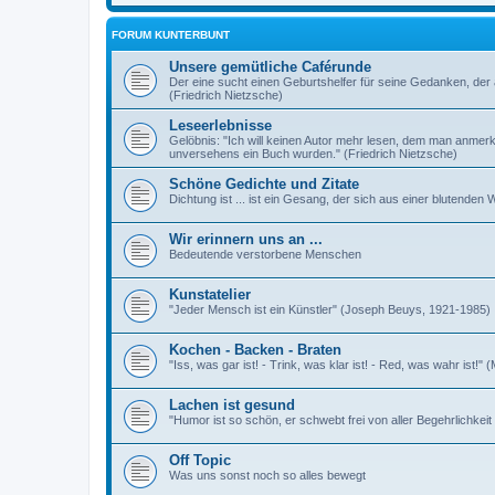
FORUM KUNTERBUNT
Unsere gemütliche Caférunde
Der eine sucht einen Geburtshelfer für seine Gedanken, der 
(Friedrich Nietzsche)
Leseerlebnisse
Gelöbnis: "Ich will keinen Autor mehr lesen, dem man anmer
unversehens ein Buch wurden." (Friedrich Nietzsche)
Schöne Gedichte und Zitate
Dichtung ist ... ist ein Gesang, der sich aus einer blutende
Wir erinnern uns an ...
Bedeutende verstorbene Menschen
Kunstatelier
"Jeder Mensch ist ein Künstler" (Joseph Beuys, 1921-1985)
Kochen - Backen - Braten
"Iss, was gar ist! - Trink, was klar ist! - Red, was wahr ist!" 
Lachen ist gesund
"Humor ist so schön, er schwebt frei von aller Begehrlichkei
Off Topic
Was uns sonst noch so alles bewegt