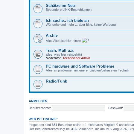
Schätze im Netz
Besondere LINK-Empfehlungen
Ich suche.. ich biete an
Wünsche und mehr ... aber bitte: keine Werbung!
Archiv
Alles Alte bitte hier hinein
Trash, Müll u.ä.
alles, was hier reingehört
Moderator:
Technischer Admin
PC hardware und Software Probleme
Alles an problemen mit euerer gliebten/gehassten Technik
Radio/Funk
ANMELDEN
Benutzername:
Passwort:
WER IST ONLINE?
Insgesamt sind
381
Besucher online :: 1 sichtbares Mitglied, 0 unsichtb
Der Besucherrekord liegt bei
416
Besuchern, die am Mi 5. Aug 2026, 08:00