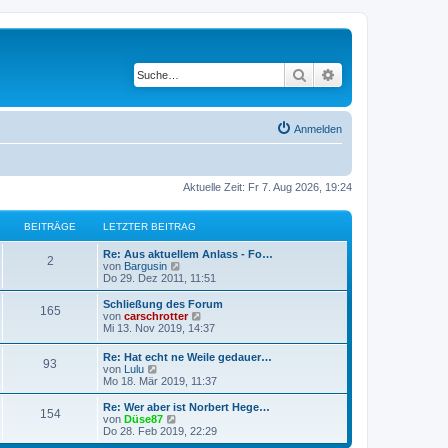
Suche
Erweiterte Suche
Anmelden
Aktuelle Zeit: Fr 7. Aug 2026, 19:24
BEITRÄGE
LETZTER BEITRAG
L
Re: Aus aktuellem Anlass - Fo…
B
2
e
N
von
Bargusin
t
e
Do 29. Dez 2011, 11:51
e
z
u
t
e
L
Schließung des Forum
B
165
i
e
s
e
N
von
carschrotter
r
t
t
e
Mi 13. Nov 2019, 14:37
e
t
B
e
z
u
e
r
t
e
L
Re: Hat echt ne Weile gedauer…
i
i
B
B
93
r
e
s
e
N
von
Lulu
t
e
r
t
t
e
Mo 18. Mär 2019, 11:37
r
i
t
B
e
e
ä
z
u
a
t
e
r
t
e
L
Re: Wer aber ist Norbert Hege…
g
r
i
B
B
154
r
i
g
e
s
e
N
von
Düse87
a
t
e
r
t
t
e
Do 28. Feb 2019, 22:29
g
r
i
e
ä
t
B
e
e
z
u
a
t