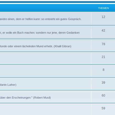
h
e
e
THEMEN
n
m
T
12
andre einen, dem er helfen kann: so entsteht ein gutes Gespräch.
e
h
n
e
T
42
kt, er wolle ein Buch machen: sondern nur jene, deren Gedanken
m
h
e
e
T
78
n Wunde oder einem lächelnden Mund erhebt. (Khalil Gibran)
n
m
h
T
21
e
e
h
n
m
T
8
e
e
h
m
n
T
39
e
e
(Martin Luther)
h
m
n
T
60
e
e
t über den Erscheinungen." (Robert Musil)
h
m
n
T
59
e
e
h