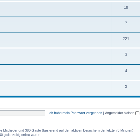
m
n
T
18
e
e
h
m
n
T
7
e
e
h
m
n
T
221
e
e
h
m
n
T
3
e
e
h
m
n
e
T
4
e
m
h
n
T
3
e
e
h
n
m
e
e
m
n
Ich habe mein Passwort vergessen
|
Angemeldet bleiben
e
n
are Mitglieder und 380 Gäste (basierend auf den aktiven Besuchern der letzten 5 Minuten)
 gleichzeitig online waren.