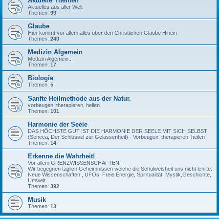
Aktuelle Themen
Aktuelles aus aller Welt
Themen:
99
Glaube
Hier kommt vor allem alles über den Christlichen Glaube Hinein
Themen:
240
Medizin Algemein
Medizin Algemein...
Themen:
17
Biologie
Themen:
5
Sanfte Heilmethode aus der Natur.
vorbeugen, therapieren, heilen
Themen:
101
Harmonie der Seele
DAS HÖCHSTE GUT IST DIE HARMONIE DER SEELE MIT SICH SELBST
(Seneca, Der Schlüssel zur Gelassenheit) - Vorbeugen, therapieren, heilen
Themen:
14
Erkenne die Wahrheit!
Vor allem GRENZWISSENSCHAFTEN -
Wir begegnen täglich Geheimnissen welche die Schulweisheit uns nicht lehrte:
Neue Wissenschaften , UFOs, Freie Energie, Spiritualität, Mystik,Geschichte,
Umwelt
Themen:
392
Musik
Themen:
13