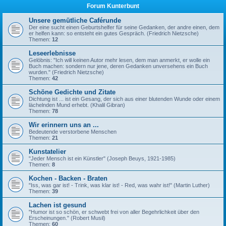
Forum Kunterbunt
Unsere gemütliche Caférunde
Der eine sucht einen Geburtshelfer für seine Gedanken, der andre einen, dem
er helfen kann: so entsteht ein gutes Gespräch. (Friedrich Nietzsche)
Themen:
12
Leseerlebnisse
Gelöbnis: "Ich will keinen Autor mehr lesen, dem man anmerkt, er wolle ein
Buch machen: sondern nur jene, deren Gedanken unversehens ein Buch
wurden." (Friedrich Nietzsche)
Themen:
42
Schöne Gedichte und Zitate
Dichtung ist ... ist ein Gesang, der sich aus einer blutenden Wunde oder einem
lächelnden Mund erhebt. (Khalil Gibran)
Themen:
78
Wir erinnern uns an ...
Bedeutende verstorbene Menschen
Themen:
21
Kunstatelier
"Jeder Mensch ist ein Künstler" (Joseph Beuys, 1921-1985)
Themen:
8
Kochen - Backen - Braten
"Iss, was gar ist! - Trink, was klar ist! - Red, was wahr ist!" (Martin Luther)
Themen:
39
Lachen ist gesund
"Humor ist so schön, er schwebt frei von aller Begehrlichkeit über den
Erscheinungen." (Robert Musil)
Themen:
60