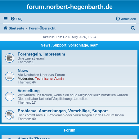
forum.norbert-hegenbarth.de
FAQ
Anmelden
S
Startseite
Foren-Übersicht
u
Aktuelle Zeit: Do 6. Aug 2026, 15:24
c
News, Support, Vorschläge,Team
h
Forenregeln, Impressum
e
Bitte zuerst lesen!
Themen:
1
News
Alle Neuheiten Über das Forum
Moderator:
Technischer Admin
Themen:
44
Vorstellung
Wir würden uns freuen, wenn sich neue Mitglieder kurz vorstellen würden.
Dies soll aber keinerlei Verpflichtung darstellen.
Themen:
17
Probleme, Anmerkungen, Vorschläge, Support
Hier kommt alles zu Problemen oder Vorschlägen für das Forum hinein
Themen:
40
Forum