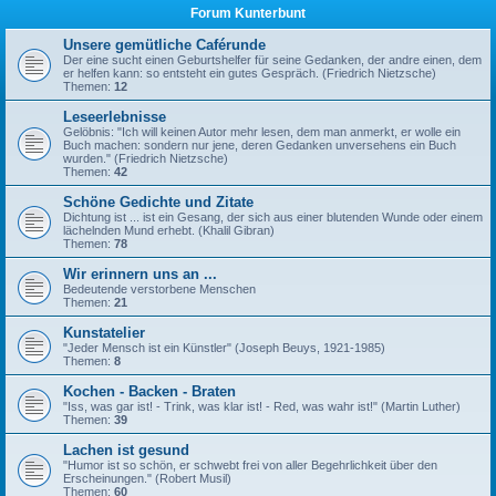
Forum Kunterbunt
Unsere gemütliche Caférunde
Der eine sucht einen Geburtshelfer für seine Gedanken, der andre einen, dem
er helfen kann: so entsteht ein gutes Gespräch. (Friedrich Nietzsche)
Themen:
12
Leseerlebnisse
Gelöbnis: "Ich will keinen Autor mehr lesen, dem man anmerkt, er wolle ein
Buch machen: sondern nur jene, deren Gedanken unversehens ein Buch
wurden." (Friedrich Nietzsche)
Themen:
42
Schöne Gedichte und Zitate
Dichtung ist ... ist ein Gesang, der sich aus einer blutenden Wunde oder einem
lächelnden Mund erhebt. (Khalil Gibran)
Themen:
78
Wir erinnern uns an ...
Bedeutende verstorbene Menschen
Themen:
21
Kunstatelier
"Jeder Mensch ist ein Künstler" (Joseph Beuys, 1921-1985)
Themen:
8
Kochen - Backen - Braten
"Iss, was gar ist! - Trink, was klar ist! - Red, was wahr ist!" (Martin Luther)
Themen:
39
Lachen ist gesund
"Humor ist so schön, er schwebt frei von aller Begehrlichkeit über den
Erscheinungen." (Robert Musil)
Themen:
60