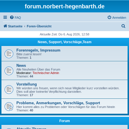
forum.norbert-hegenbarth.de
FAQ
Anmelden
S
Startseite
Foren-Übersicht
u
Aktuelle Zeit: Do 6. Aug 2026, 12:58
c
News, Support, Vorschläge,Team
h
Forenregeln, Impressum
e
Bitte zuerst lesen!
Themen:
1
News
Alle Neuheiten Über das Forum
Moderator:
Technischer Admin
Themen:
44
Vorstellung
Wir würden uns freuen, wenn sich neue Mitglieder kurz vorstellen würden.
Dies soll aber keinerlei Verpflichtung darstellen.
Themen:
17
Probleme, Anmerkungen, Vorschläge, Support
Hier kommt alles zu Problemen oder Vorschlägen für das Forum hinein
Themen:
40
Forum