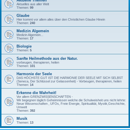
Aktuelle Themen
Aktuelles aus aller Welt
Themen:
99
Glaube
Hier kommt vor allem alles über den Christlichen Glaube Hinein
Themen:
240
Medizin Algemein
Medizin Algemein...
Themen:
17
Biologie
Themen:
5
Sanfte Heilmethode aus der Natur.
vorbeugen, therapieren, heilen
Themen:
101
Harmonie der Seele
DAS HÖCHSTE GUT IST DIE HARMONIE DER SEELE MIT SICH SELBST
(Seneca, Der Schlüssel zur Gelassenheit) - Vorbeugen, therapieren, heilen
Themen:
14
Erkenne die Wahrheit!
Vor allem GRENZWISSENSCHAFTEN -
Wir begegnen täglich Geheimnissen welche die Schulweisheit uns nicht lehrte:
Neue Wissenschaften , UFOs, Freie Energie, Spiritualität, Mystik,Geschichte,
Umwelt
Themen:
392
Musik
Themen:
13