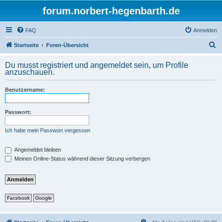
forum.norbert-hegenbarth.de
FAQ
Anmelden
S
Startseite
Foren-Übersicht
u
Du musst registriert und angemeldet sein, um Profile
c
anzuschauen.
h
Benutzername:
e
Passwort:
Ich habe mein Passwort vergessen
Angemeldet bleiben
Meinen Online-Status während dieser Sitzung verbergen
Facebook
Google