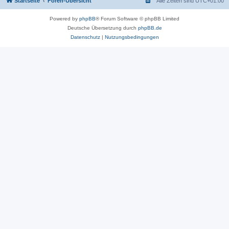
Startseite
Foren-Übersicht
Alle Zeiten sind
UTC+01:00
Powered by
phpBB
® Forum Software © phpBB Limited
Deutsche Übersetzung durch
phpBB.de
Datenschutz
|
Nutzungsbedingungen