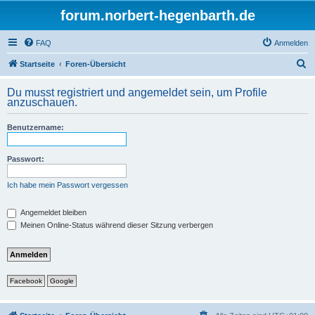
forum.norbert-hegenbarth.de
FAQ
Anmelden
S
Startseite
Foren-Übersicht
u
Du musst registriert und angemeldet sein, um Profile
c
anzuschauen.
h
Benutzername:
e
Passwort:
Ich habe mein Passwort vergessen
Angemeldet bleiben
Meinen Online-Status während dieser Sitzung verbergen
Facebook
Google