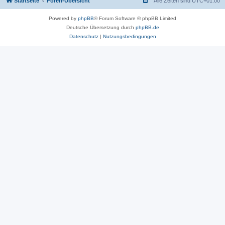
Startseite
Foren-Übersicht
Alle Zeiten sind
UTC+01:00
Powered by
phpBB
® Forum Software © phpBB Limited
Deutsche Übersetzung durch
phpBB.de
Datenschutz
|
Nutzungsbedingungen