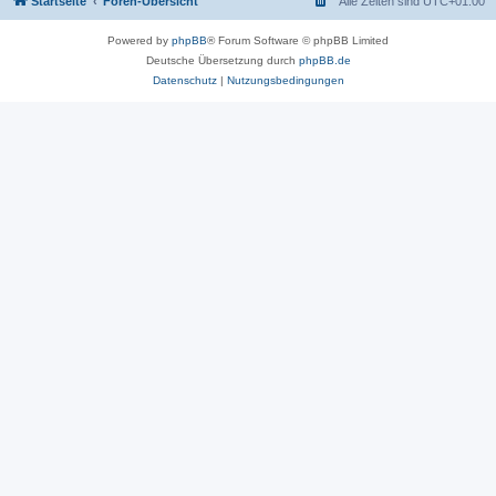
Startseite
Foren-Übersicht
Alle Zeiten sind
UTC+01:00
Powered by
phpBB
® Forum Software © phpBB Limited
Deutsche Übersetzung durch
phpBB.de
Datenschutz
|
Nutzungsbedingungen