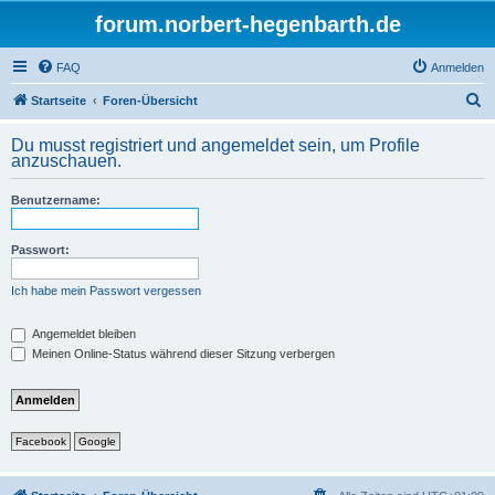
forum.norbert-hegenbarth.de
FAQ
Anmelden
S
Startseite
Foren-Übersicht
u
Du musst registriert und angemeldet sein, um Profile
c
anzuschauen.
h
Benutzername:
e
Passwort:
Ich habe mein Passwort vergessen
Angemeldet bleiben
Meinen Online-Status während dieser Sitzung verbergen
Facebook
Google