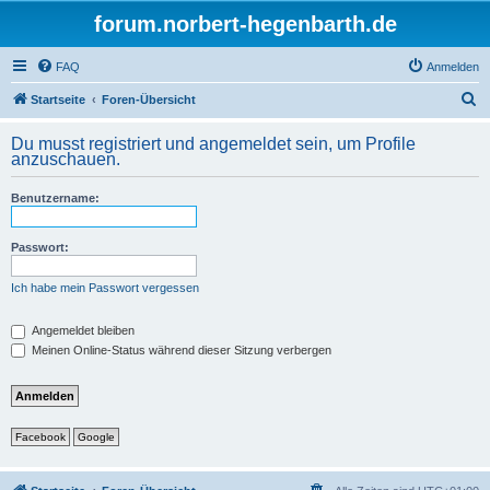
forum.norbert-hegenbarth.de
FAQ
Anmelden
S
Startseite
Foren-Übersicht
u
Du musst registriert und angemeldet sein, um Profile
c
anzuschauen.
h
Benutzername:
e
Passwort:
Ich habe mein Passwort vergessen
Angemeldet bleiben
Meinen Online-Status während dieser Sitzung verbergen
Facebook
Google