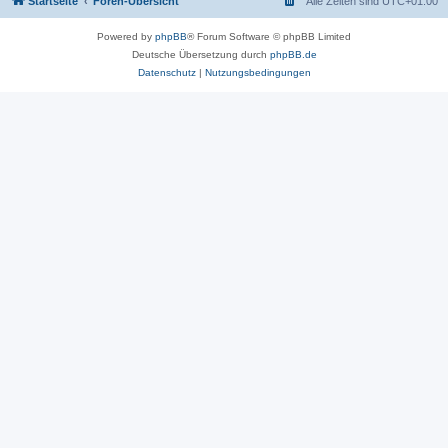
Startseite
Foren-Übersicht
Alle Zeiten sind
UTC+01:00
Powered by
phpBB
® Forum Software © phpBB Limited
Deutsche Übersetzung durch
phpBB.de
Datenschutz
|
Nutzungsbedingungen