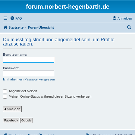
forum.norbert-hegenbarth.de
FAQ
Anmelden
S
Startseite
Foren-Übersicht
u
Du musst registriert und angemeldet sein, um Profile
c
anzuschauen.
h
Benutzername:
e
Passwort:
Ich habe mein Passwort vergessen
Angemeldet bleiben
Meinen Online-Status während dieser Sitzung verbergen
Facebook
Google