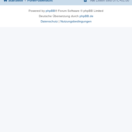
Startseite
Foren-Übersicht
Alle Zeiten sind
UTC+01:00
Powered by
phpBB
® Forum Software © phpBB Limited
Deutsche Übersetzung durch
phpBB.de
Datenschutz
|
Nutzungsbedingungen