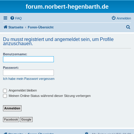
forum.norbert-hegenbarth.de
FAQ
Anmelden
S
Startseite
Foren-Übersicht
u
Du musst registriert und angemeldet sein, um Profile
c
anzuschauen.
h
Benutzername:
e
Passwort:
Ich habe mein Passwort vergessen
Angemeldet bleiben
Meinen Online-Status während dieser Sitzung verbergen
Facebook
Google