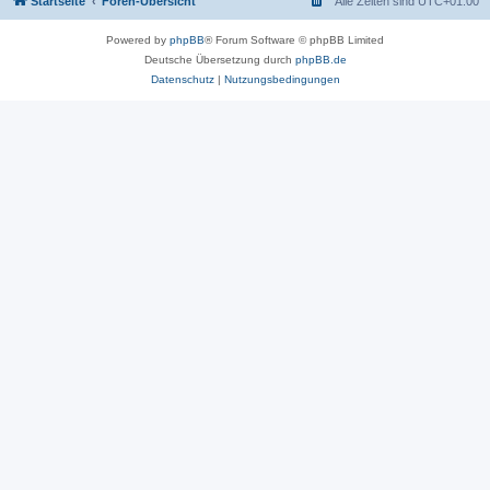
Startseite
Foren-Übersicht
Alle Zeiten sind
UTC+01:00
Powered by
phpBB
® Forum Software © phpBB Limited
Deutsche Übersetzung durch
phpBB.de
Datenschutz
|
Nutzungsbedingungen