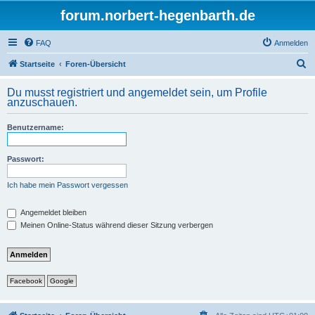
forum.norbert-hegenbarth.de
FAQ
Anmelden
S
Startseite
Foren-Übersicht
u
Du musst registriert und angemeldet sein, um Profile
c
anzuschauen.
h
Benutzername:
e
Passwort:
Ich habe mein Passwort vergessen
Angemeldet bleiben
Meinen Online-Status während dieser Sitzung verbergen
Facebook
Google