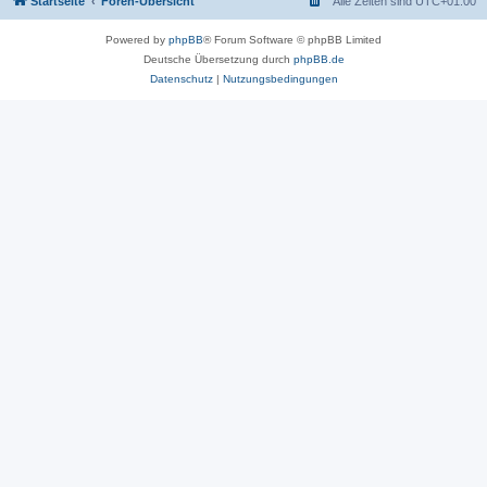
Startseite
Foren-Übersicht
Alle Zeiten sind
UTC+01:00
Powered by
phpBB
® Forum Software © phpBB Limited
Deutsche Übersetzung durch
phpBB.de
Datenschutz
|
Nutzungsbedingungen