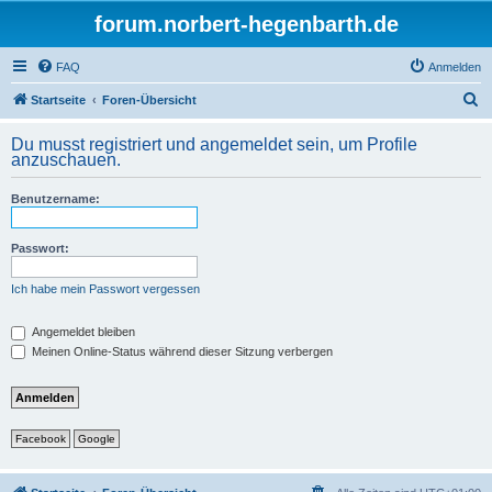
forum.norbert-hegenbarth.de
FAQ
Anmelden
S
Startseite
Foren-Übersicht
u
Du musst registriert und angemeldet sein, um Profile
c
anzuschauen.
h
Benutzername:
e
Passwort:
Ich habe mein Passwort vergessen
Angemeldet bleiben
Meinen Online-Status während dieser Sitzung verbergen
Facebook
Google