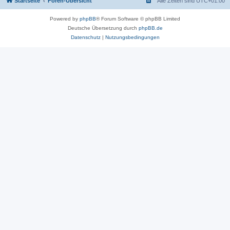
Startseite
Foren-Übersicht
Alle Zeiten sind
UTC+01:00
Powered by
phpBB
® Forum Software © phpBB Limited
Deutsche Übersetzung durch
phpBB.de
Datenschutz
|
Nutzungsbedingungen