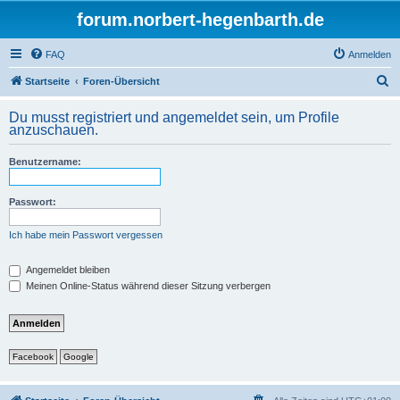
forum.norbert-hegenbarth.de
FAQ
Anmelden
S
Startseite
Foren-Übersicht
u
Du musst registriert und angemeldet sein, um Profile
c
anzuschauen.
h
Benutzername:
e
Passwort:
Ich habe mein Passwort vergessen
Angemeldet bleiben
Meinen Online-Status während dieser Sitzung verbergen
Facebook
Google