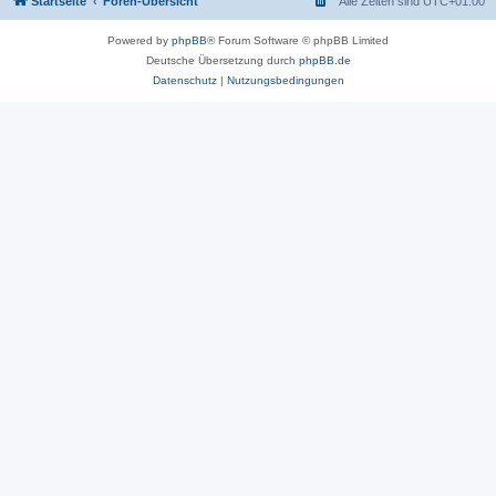
Startseite
Foren-Übersicht
Alle Zeiten sind
UTC+01:00
Powered by
phpBB
® Forum Software © phpBB Limited
Deutsche Übersetzung durch
phpBB.de
Datenschutz
|
Nutzungsbedingungen