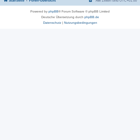
Startseite
Foren-Übersicht
Alle Zeiten sind
UTC+01:00
Powered by
phpBB
® Forum Software © phpBB Limited
Deutsche Übersetzung durch
phpBB.de
Datenschutz
|
Nutzungsbedingungen