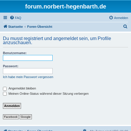
forum.norbert-hegenbarth.de
FAQ
Anmelden
S
Startseite
Foren-Übersicht
u
Du musst registriert und angemeldet sein, um Profile
c
anzuschauen.
h
Benutzername:
e
Passwort:
Ich habe mein Passwort vergessen
Angemeldet bleiben
Meinen Online-Status während dieser Sitzung verbergen
Facebook
Google