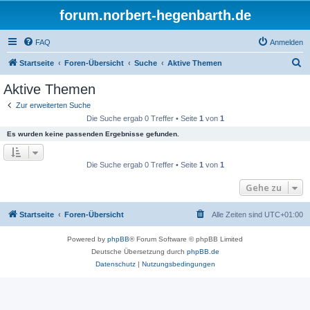
forum.norbert-hegenbarth.de
FAQ
Anmelden
S
Startseite
Foren-Übersicht
Suche
Aktive Themen
u
Aktive Themen
c
Zur erweiterten Suche
h
Die Suche ergab 0 Treffer • Seite
1
von
1
e
Es wurden keine passenden Ergebnisse gefunden.
Die Suche ergab 0 Treffer • Seite
1
von
1
Gehe zu
Startseite
Foren-Übersicht
Alle Zeiten sind
UTC+01:00
Powered by
phpBB
® Forum Software © phpBB Limited
Deutsche Übersetzung durch
phpBB.de
Datenschutz
|
Nutzungsbedingungen