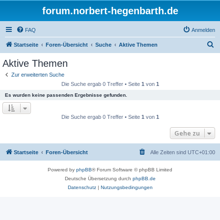
forum.norbert-hegenbarth.de
FAQ
Anmelden
S
Startseite
Foren-Übersicht
Suche
Aktive Themen
u
Aktive Themen
c
Zur erweiterten Suche
h
Die Suche ergab 0 Treffer • Seite
1
von
1
e
Es wurden keine passenden Ergebnisse gefunden.
Die Suche ergab 0 Treffer • Seite
1
von
1
Gehe zu
Startseite
Foren-Übersicht
Alle Zeiten sind
UTC+01:00
Powered by
phpBB
® Forum Software © phpBB Limited
Deutsche Übersetzung durch
phpBB.de
Datenschutz
|
Nutzungsbedingungen