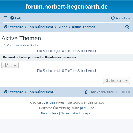
forum.norbert-hegenbarth.de
FAQ
Anmelden
S
Startseite
Foren-Übersicht
Suche
Aktive Themen
u
Aktive Themen
c
Zur erweiterten Suche
h
Die Suche ergab 0 Treffer • Seite
1
von
1
e
Es wurden keine passenden Ergebnisse gefunden.
Die Suche ergab 0 Treffer • Seite
1
von
1
Gehe zu
Startseite
Foren-Übersicht
Alle Zeiten sind
UTC+01:00
Powered by
phpBB
® Forum Software © phpBB Limited
Deutsche Übersetzung durch
phpBB.de
Datenschutz
|
Nutzungsbedingungen