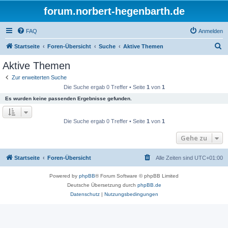
forum.norbert-hegenbarth.de
FAQ
Anmelden
S
Startseite
Foren-Übersicht
Suche
Aktive Themen
u
Aktive Themen
c
Zur erweiterten Suche
h
Die Suche ergab 0 Treffer • Seite
1
von
1
e
Es wurden keine passenden Ergebnisse gefunden.
Die Suche ergab 0 Treffer • Seite
1
von
1
Gehe zu
Startseite
Foren-Übersicht
Alle Zeiten sind
UTC+01:00
Powered by
phpBB
® Forum Software © phpBB Limited
Deutsche Übersetzung durch
phpBB.de
Datenschutz
|
Nutzungsbedingungen