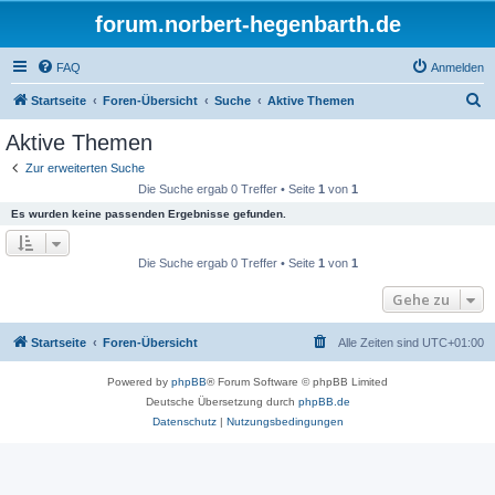
forum.norbert-hegenbarth.de
FAQ
Anmelden
S
Startseite
Foren-Übersicht
Suche
Aktive Themen
u
Aktive Themen
c
Zur erweiterten Suche
h
Die Suche ergab 0 Treffer • Seite
1
von
1
e
Es wurden keine passenden Ergebnisse gefunden.
Die Suche ergab 0 Treffer • Seite
1
von
1
Gehe zu
Startseite
Foren-Übersicht
Alle Zeiten sind
UTC+01:00
Powered by
phpBB
® Forum Software © phpBB Limited
Deutsche Übersetzung durch
phpBB.de
Datenschutz
|
Nutzungsbedingungen