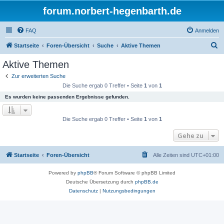
forum.norbert-hegenbarth.de
FAQ
Anmelden
S
Startseite
Foren-Übersicht
Suche
Aktive Themen
u
Aktive Themen
c
Zur erweiterten Suche
h
Die Suche ergab 0 Treffer • Seite
1
von
1
e
Es wurden keine passenden Ergebnisse gefunden.
Die Suche ergab 0 Treffer • Seite
1
von
1
Gehe zu
Startseite
Foren-Übersicht
Alle Zeiten sind
UTC+01:00
Powered by
phpBB
® Forum Software © phpBB Limited
Deutsche Übersetzung durch
phpBB.de
Datenschutz
|
Nutzungsbedingungen