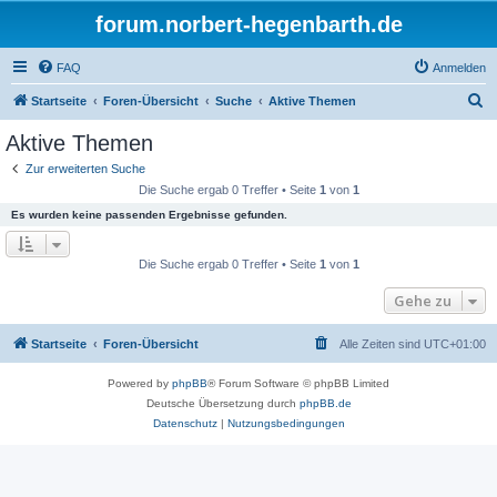
forum.norbert-hegenbarth.de
FAQ
Anmelden
S
Startseite
Foren-Übersicht
Suche
Aktive Themen
u
Aktive Themen
c
Zur erweiterten Suche
h
Die Suche ergab 0 Treffer • Seite
1
von
1
e
Es wurden keine passenden Ergebnisse gefunden.
Die Suche ergab 0 Treffer • Seite
1
von
1
Gehe zu
Startseite
Foren-Übersicht
Alle Zeiten sind
UTC+01:00
Powered by
phpBB
® Forum Software © phpBB Limited
Deutsche Übersetzung durch
phpBB.de
Datenschutz
|
Nutzungsbedingungen