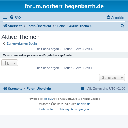
forum.norbert-hegenbarth.de
FAQ
Anmelden
S
Startseite
Foren-Übersicht
Suche
Aktive Themen
u
Aktive Themen
c
Zur erweiterten Suche
h
Die Suche ergab 0 Treffer • Seite
1
von
1
e
Es wurden keine passenden Ergebnisse gefunden.
Die Suche ergab 0 Treffer • Seite
1
von
1
Gehe zu
Startseite
Foren-Übersicht
Alle Zeiten sind
UTC+01:00
Powered by
phpBB
® Forum Software © phpBB Limited
Deutsche Übersetzung durch
phpBB.de
Datenschutz
|
Nutzungsbedingungen