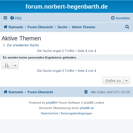
forum.norbert-hegenbarth.de
FAQ
Anmelden
S
Startseite
Foren-Übersicht
Suche
Aktive Themen
u
Aktive Themen
c
Zur erweiterten Suche
h
Die Suche ergab 0 Treffer • Seite
1
von
1
e
Es wurden keine passenden Ergebnisse gefunden.
Die Suche ergab 0 Treffer • Seite
1
von
1
Gehe zu
Startseite
Foren-Übersicht
Alle Zeiten sind
UTC+01:00
Powered by
phpBB
® Forum Software © phpBB Limited
Deutsche Übersetzung durch
phpBB.de
Datenschutz
|
Nutzungsbedingungen