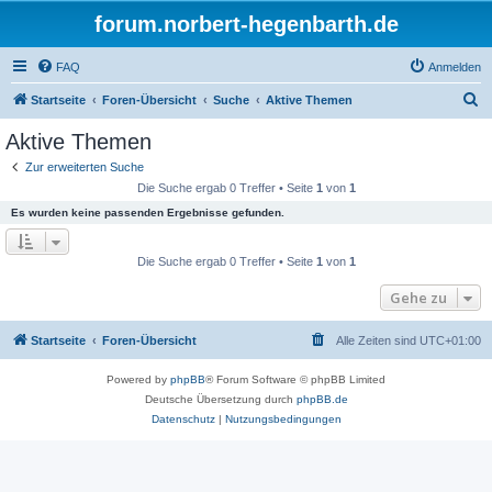
forum.norbert-hegenbarth.de
FAQ
Anmelden
S
Startseite
Foren-Übersicht
Suche
Aktive Themen
u
Aktive Themen
c
Zur erweiterten Suche
h
Die Suche ergab 0 Treffer • Seite
1
von
1
e
Es wurden keine passenden Ergebnisse gefunden.
Die Suche ergab 0 Treffer • Seite
1
von
1
Gehe zu
Startseite
Foren-Übersicht
Alle Zeiten sind
UTC+01:00
Powered by
phpBB
® Forum Software © phpBB Limited
Deutsche Übersetzung durch
phpBB.de
Datenschutz
|
Nutzungsbedingungen