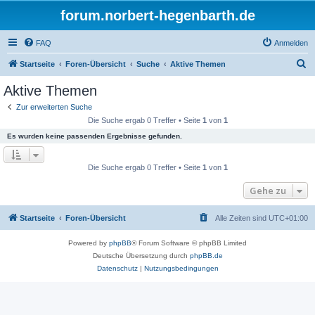
forum.norbert-hegenbarth.de
FAQ
Anmelden
S
Startseite
Foren-Übersicht
Suche
Aktive Themen
u
Aktive Themen
c
Zur erweiterten Suche
h
Die Suche ergab 0 Treffer • Seite
1
von
1
e
Es wurden keine passenden Ergebnisse gefunden.
Die Suche ergab 0 Treffer • Seite
1
von
1
Gehe zu
Startseite
Foren-Übersicht
Alle Zeiten sind
UTC+01:00
Powered by
phpBB
® Forum Software © phpBB Limited
Deutsche Übersetzung durch
phpBB.de
Datenschutz
|
Nutzungsbedingungen