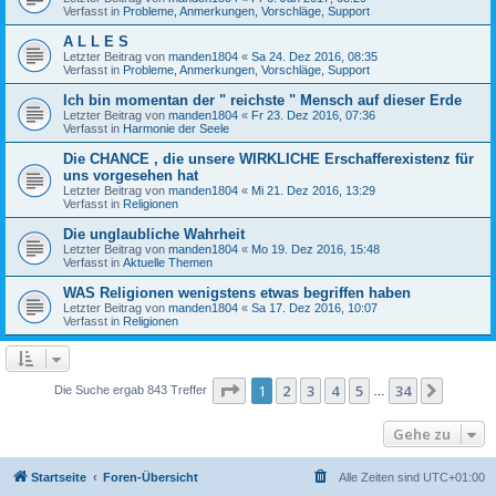
Verfasst in
Probleme, Anmerkungen, Vorschläge, Support
A L L E S
Letzter Beitrag von
manden1804
«
Sa 24. Dez 2016, 08:35
Verfasst in
Probleme, Anmerkungen, Vorschläge, Support
Ich bin momentan der " reichste " Mensch auf dieser Erde
Letzter Beitrag von
manden1804
«
Fr 23. Dez 2016, 07:36
Verfasst in
Harmonie der Seele
Die CHANCE , die unsere WIRKLICHE Erschafferexistenz für
uns vorgesehen hat
Letzter Beitrag von
manden1804
«
Mi 21. Dez 2016, 13:29
Verfasst in
Religionen
Die unglaubliche Wahrheit
Letzter Beitrag von
manden1804
«
Mo 19. Dez 2016, 15:48
Verfasst in
Aktuelle Themen
WAS Religionen wenigstens etwas begriffen haben
Letzter Beitrag von
manden1804
«
Sa 17. Dez 2016, 10:07
Verfasst in
Religionen
Seite
1
von
34
1
2
3
4
5
34
Nächst
Die Suche ergab 843 Treffer
…
Gehe zu
Startseite
Foren-Übersicht
Alle Zeiten sind
UTC+01:00