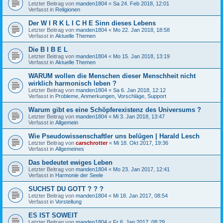
Letzter Beitrag von
manden1804
«
Sa 24. Feb 2018, 12:01
Verfasst in
Religionen
Der W I R K L I C H E Sinn dieses Lebens
Letzter Beitrag von
manden1804
«
Mo 22. Jan 2018, 18:58
Verfasst in
Aktuelle Themen
Die B I B E L
Letzter Beitrag von
manden1804
«
Mo 15. Jan 2018, 13:19
Verfasst in
Aktuelle Themen
WARUM wollen die Menschen dieser Menschheit nicht
wirklich harmonisch leben ?
Letzter Beitrag von
manden1804
«
Sa 6. Jan 2018, 12:12
Verfasst in
Probleme, Anmerkungen, Vorschläge, Support
Warum gibt es eine Schöpferexistenz des Universums ?
Letzter Beitrag von
manden1804
«
Mi 3. Jan 2018, 13:47
Verfasst in
Allgemein
Wie Pseudowissenschaftler uns belügen | Harald Lesch
Letzter Beitrag von
carschrotter
«
Mi 18. Okt 2017, 19:36
Verfasst in
Allgemeines
Das bedeutet ewiges Leben
Letzter Beitrag von
manden1804
«
Mo 23. Jan 2017, 12:41
Verfasst in
Harmonie der Seele
SUCHST DU GOTT ? ? ?
Letzter Beitrag von
manden1804
«
Mi 18. Jan 2017, 08:54
Verfasst in
Vorstellung
ES IST SOWEIT
Letzter Beitrag von
manden1804
«
Fr 6. Jan 2017, 08:29