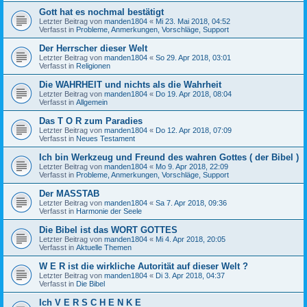
Gott hat es nochmal bestätigt
Letzter Beitrag von
manden1804
«
Mi 23. Mai 2018, 04:52
Verfasst in
Probleme, Anmerkungen, Vorschläge, Support
Der Herrscher dieser Welt
Letzter Beitrag von
manden1804
«
So 29. Apr 2018, 03:01
Verfasst in
Religionen
Die WAHRHEIT und nichts als die Wahrheit
Letzter Beitrag von
manden1804
«
Do 19. Apr 2018, 08:04
Verfasst in
Allgemein
Das T O R zum Paradies
Letzter Beitrag von
manden1804
«
Do 12. Apr 2018, 07:09
Verfasst in
Neues Testament
Ich bin Werkzeug und Freund des wahren Gottes ( der Bibel )
Letzter Beitrag von
manden1804
«
Mo 9. Apr 2018, 22:09
Verfasst in
Probleme, Anmerkungen, Vorschläge, Support
Der MASSTAB
Letzter Beitrag von
manden1804
«
Sa 7. Apr 2018, 09:36
Verfasst in
Harmonie der Seele
Die Bibel ist das WORT GOTTES
Letzter Beitrag von
manden1804
«
Mi 4. Apr 2018, 20:05
Verfasst in
Aktuelle Themen
W E R ist die wirkliche Autorität auf dieser Welt ?
Letzter Beitrag von
manden1804
«
Di 3. Apr 2018, 04:37
Verfasst in
Die Bibel
Ich V E R S C H E N K E