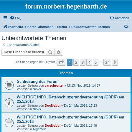
forum.norbert-hegenbarth.de
FAQ
Anmelden
S
Startseite
Foren-Übersicht
Suche
Unbeantwortete Themen
u
Unbeantwortete Themen
c
Zur erweiterten Suche
h
Suche
Erweiterte Suche
e
Seite
1
von
34
1
2
3
4
5
34
Nächst
Die Suche ergab 843 Treffer
…
Themen
Schließung des Forum
Letzter Beitrag von
carschrotter
«
Mi 13. Nov 2019, 14:37
Verfasst in
News
WICHTIGE INFO..Datenschutzgrundverordnung (GDPR) am
25.5.2018
Letzter Beitrag von
DocNobbi
«
Do 24. Mai 2018, 17:23
Verfasst in
News
WICHTIGE INFO..Datenschutzgrundverordnung (GDPR) am
25.5.2018
Letzter Beitrag von
DocNobbi
«
Do 24. Mai 2018, 16:49
Verfasst in
Allgemein