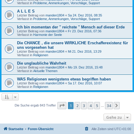
Verfasst in
Probleme, Anmerkungen, Vorschläge, Support
A L L E S
Letzter Beitrag von
manden1804
«
Sa 24. Dez 2016, 08:35
Verfasst in
Probleme, Anmerkungen, Vorschläge, Support
Ich bin momentan der " reichste " Mensch auf dieser Erde
Letzter Beitrag von
manden1804
«
Fr 23. Dez 2016, 07:36
Verfasst in
Harmonie der Seele
Die CHANCE , die unsere WIRKLICHE Erschafferexistenz für
uns vorgesehen hat
Letzter Beitrag von
manden1804
«
Mi 21. Dez 2016, 13:29
Verfasst in
Religionen
Die unglaubliche Wahrheit
Letzter Beitrag von
manden1804
«
Mo 19. Dez 2016, 15:48
Verfasst in
Aktuelle Themen
WAS Religionen wenigstens etwas begriffen haben
Letzter Beitrag von
manden1804
«
Sa 17. Dez 2016, 10:07
Verfasst in
Religionen
Seite
1
von
34
1
2
3
4
5
34
Nächst
Die Suche ergab 843 Treffer
…
Gehe zu
Startseite
Foren-Übersicht
Alle Zeiten sind
UTC+01:00