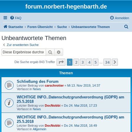
forum.norbert-hegenbarth.de
FAQ
Anmelden
S
Startseite
Foren-Übersicht
Suche
Unbeantwortete Themen
u
Unbeantwortete Themen
c
Zur erweiterten Suche
h
Suche
Erweiterte Suche
e
Seite
1
von
34
1
2
3
4
5
34
Nächst
Die Suche ergab 843 Treffer
…
Themen
Schließung des Forum
Letzter Beitrag von
carschrotter
«
Mi 13. Nov 2019, 14:37
Verfasst in
News
WICHTIGE INFO..Datenschutzgrundverordnung (GDPR) am
25.5.2018
Letzter Beitrag von
DocNobbi
«
Do 24. Mai 2018, 17:23
Verfasst in
News
WICHTIGE INFO..Datenschutzgrundverordnung (GDPR) am
25.5.2018
Letzter Beitrag von
DocNobbi
«
Do 24. Mai 2018, 16:49
Verfasst in
Allgemein