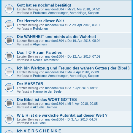
Gott hat es nochmal bestätigt
Letzter Beitrag von
manden1804
«
Mi 23. Mai 2018, 04:52
Verfasst in
Probleme, Anmerkungen, Vorschläge, Support
Der Herrscher dieser Welt
Letzter Beitrag von
manden1804
«
So 29. Apr 2018, 03:01
Verfasst in
Religionen
Die WAHRHEIT und nichts als die Wahrheit
Letzter Beitrag von
manden1804
«
Do 19. Apr 2018, 08:04
Verfasst in
Allgemein
Das T O R zum Paradies
Letzter Beitrag von
manden1804
«
Do 12. Apr 2018, 07:09
Verfasst in
Neues Testament
Ich bin Werkzeug und Freund des wahren Gottes ( der Bibel )
Letzter Beitrag von
manden1804
«
Mo 9. Apr 2018, 22:09
Verfasst in
Probleme, Anmerkungen, Vorschläge, Support
Der MASSTAB
Letzter Beitrag von
manden1804
«
Sa 7. Apr 2018, 09:36
Verfasst in
Harmonie der Seele
Die Bibel ist das WORT GOTTES
Letzter Beitrag von
manden1804
«
Mi 4. Apr 2018, 20:05
Verfasst in
Aktuelle Themen
W E R ist die wirkliche Autorität auf dieser Welt ?
Letzter Beitrag von
manden1804
«
Di 3. Apr 2018, 04:37
Verfasst in
Die Bibel
Ich V E R S C H E N K E