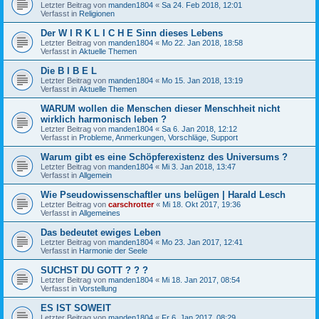
Letzter Beitrag von
manden1804
«
Sa 24. Feb 2018, 12:01
Verfasst in
Religionen
Der W I R K L I C H E Sinn dieses Lebens
Letzter Beitrag von
manden1804
«
Mo 22. Jan 2018, 18:58
Verfasst in
Aktuelle Themen
Die B I B E L
Letzter Beitrag von
manden1804
«
Mo 15. Jan 2018, 13:19
Verfasst in
Aktuelle Themen
WARUM wollen die Menschen dieser Menschheit nicht
wirklich harmonisch leben ?
Letzter Beitrag von
manden1804
«
Sa 6. Jan 2018, 12:12
Verfasst in
Probleme, Anmerkungen, Vorschläge, Support
Warum gibt es eine Schöpferexistenz des Universums ?
Letzter Beitrag von
manden1804
«
Mi 3. Jan 2018, 13:47
Verfasst in
Allgemein
Wie Pseudowissenschaftler uns belügen | Harald Lesch
Letzter Beitrag von
carschrotter
«
Mi 18. Okt 2017, 19:36
Verfasst in
Allgemeines
Das bedeutet ewiges Leben
Letzter Beitrag von
manden1804
«
Mo 23. Jan 2017, 12:41
Verfasst in
Harmonie der Seele
SUCHST DU GOTT ? ? ?
Letzter Beitrag von
manden1804
«
Mi 18. Jan 2017, 08:54
Verfasst in
Vorstellung
ES IST SOWEIT
Letzter Beitrag von
manden1804
«
Fr 6. Jan 2017, 08:29