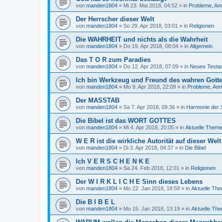
von
manden1804
»
Mi 23. Mai 2018, 04:52
» in
Probleme, An
Der Herrscher dieser Welt
von
manden1804
»
So 29. Apr 2018, 03:01
» in
Religionen
Die WAHRHEIT und nichts als die Wahrheit
von
manden1804
»
Do 19. Apr 2018, 08:04
» in
Allgemein
Das T O R zum Paradies
von
manden1804
»
Do 12. Apr 2018, 07:09
» in
Neues Testa
Ich bin Werkzeug und Freund des wahren Gottes
von
manden1804
»
Mo 9. Apr 2018, 22:09
» in
Probleme, Anm
Der MASSTAB
von
manden1804
»
Sa 7. Apr 2018, 09:36
» in
Harmonie der 
Die Bibel ist das WORT GOTTES
von
manden1804
»
Mi 4. Apr 2018, 20:05
» in
Aktuelle Them
W E R ist die wirkliche Autorität auf dieser Welt
von
manden1804
»
Di 3. Apr 2018, 04:37
» in
Die Bibel
Ich V E R S C H E N K E
von
manden1804
»
Sa 24. Feb 2018, 12:01
» in
Religionen
Der W I R K L I C H E Sinn dieses Lebens
von
manden1804
»
Mo 22. Jan 2018, 18:58
» in
Aktuelle Th
Die B I B E L
von
manden1804
»
Mo 15. Jan 2018, 13:19
» in
Aktuelle Th