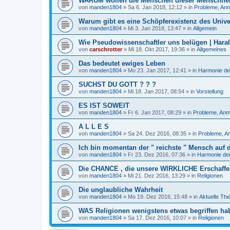
WARUM wollen die Menschen dieser Menschheit
von
manden1804
»
Sa 6. Jan 2018, 12:12
» in
Probleme, Anm
Warum gibt es eine Schöpferexistenz des Univ
von
manden1804
»
Mi 3. Jan 2018, 13:47
» in
Allgemein
Wie Pseudowissenschaftler uns belügen | Hara
von
carschrotter
»
Mi 18. Okt 2017, 19:36
» in
Allgemeines
Das bedeutet ewiges Leben
von
manden1804
»
Mo 23. Jan 2017, 12:41
» in
Harmonie de
SUCHST DU GOTT ? ? ?
von
manden1804
»
Mi 18. Jan 2017, 08:54
» in
Vorstellung
ES IST SOWEIT
von
manden1804
»
Fr 6. Jan 2017, 08:29
» in
Probleme, Anm
A L L E S
von
manden1804
»
Sa 24. Dez 2016, 08:35
» in
Probleme, A
Ich bin momentan der " reichste " Mensch auf 
von
manden1804
»
Fr 23. Dez 2016, 07:36
» in
Harmonie der
Die CHANCE , die unsere WIRKLICHE Erschaffer
von
manden1804
»
Mi 21. Dez 2016, 13:29
» in
Religionen
Die unglaubliche Wahrheit
von
manden1804
»
Mo 19. Dez 2016, 15:48
» in
Aktuelle Th
WAS Religionen wenigstens etwas begriffen ha
von
manden1804
»
Sa 17. Dez 2016, 10:07
» in
Religionen