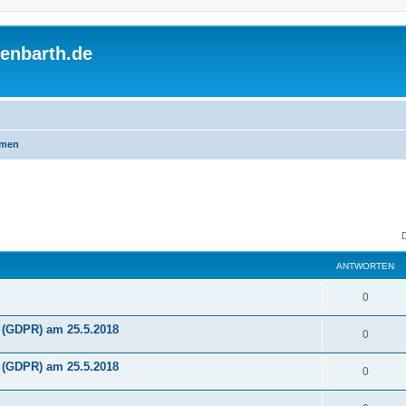
enbarth.de
emen
ANTWORTEN
A
0
n
(GDPR) am 25.5.2018
A
0
t
n
(GDPR) am 25.5.2018
w
A
0
t
o
n
w