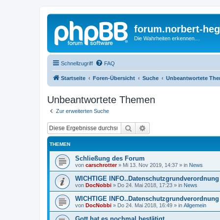
forum.norbert-heg
Die Wahrheiten erkennen....
Schnellzugriff
FAQ
Startseite
Foren-Übersicht
Suche
Unbeantwortete Th
Unbeantwortete Themen
Zur erweiterten Suche
Suche
Erweiterte Suche
THEMEN
Schließung des Forum
von
carschrotter
»
Mi 13. Nov 2019, 14:37
» in
News
WICHTIGE INFO..Datenschutzgrundverordnung 
von
DocNobbi
»
Do 24. Mai 2018, 17:23
» in
News
WICHTIGE INFO..Datenschutzgrundverordnung 
von
DocNobbi
»
Do 24. Mai 2018, 16:49
» in
Allgemein
Gott hat es nochmal bestätigt