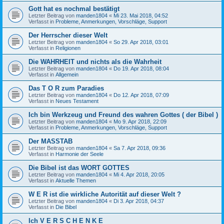
Gott hat es nochmal bestätigt
Letzter Beitrag von
manden1804
«
Mi 23. Mai 2018, 04:52
Verfasst in
Probleme, Anmerkungen, Vorschläge, Support
Der Herrscher dieser Welt
Letzter Beitrag von
manden1804
«
So 29. Apr 2018, 03:01
Verfasst in
Religionen
Die WAHRHEIT und nichts als die Wahrheit
Letzter Beitrag von
manden1804
«
Do 19. Apr 2018, 08:04
Verfasst in
Allgemein
Das T O R zum Paradies
Letzter Beitrag von
manden1804
«
Do 12. Apr 2018, 07:09
Verfasst in
Neues Testament
Ich bin Werkzeug und Freund des wahren Gottes ( der Bibel )
Letzter Beitrag von
manden1804
«
Mo 9. Apr 2018, 22:09
Verfasst in
Probleme, Anmerkungen, Vorschläge, Support
Der MASSTAB
Letzter Beitrag von
manden1804
«
Sa 7. Apr 2018, 09:36
Verfasst in
Harmonie der Seele
Die Bibel ist das WORT GOTTES
Letzter Beitrag von
manden1804
«
Mi 4. Apr 2018, 20:05
Verfasst in
Aktuelle Themen
W E R ist die wirkliche Autorität auf dieser Welt ?
Letzter Beitrag von
manden1804
«
Di 3. Apr 2018, 04:37
Verfasst in
Die Bibel
Ich V E R S C H E N K E