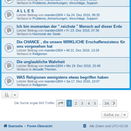
Verfasst in
Probleme, Anmerkungen, Vorschläge, Support
A L L E S
Letzter Beitrag von
manden1804
«
Sa 24. Dez 2016, 08:35
Verfasst in
Probleme, Anmerkungen, Vorschläge, Support
Ich bin momentan der " reichste " Mensch auf dieser Erde
Letzter Beitrag von
manden1804
«
Fr 23. Dez 2016, 07:36
Verfasst in
Harmonie der Seele
Die CHANCE , die unsere WIRKLICHE Erschafferexistenz für
uns vorgesehen hat
Letzter Beitrag von
manden1804
«
Mi 21. Dez 2016, 13:29
Verfasst in
Religionen
Die unglaubliche Wahrheit
Letzter Beitrag von
manden1804
«
Mo 19. Dez 2016, 15:48
Verfasst in
Aktuelle Themen
WAS Religionen wenigstens etwas begriffen haben
Letzter Beitrag von
manden1804
«
Sa 17. Dez 2016, 10:07
Verfasst in
Religionen
Seite
1
von
34
1
2
3
4
5
34
Nächst
Die Suche ergab 843 Treffer
…
Gehe zu
Startseite
Foren-Übersicht
Alle Zeiten sind
UTC+01:00