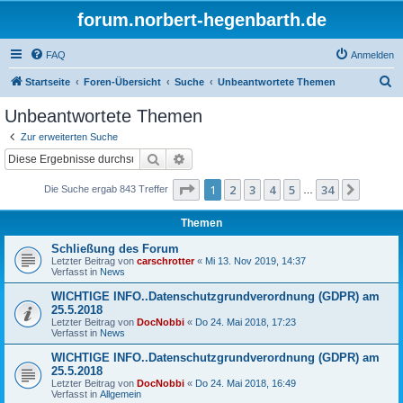
forum.norbert-hegenbarth.de
FAQ
Anmelden
S
Startseite
Foren-Übersicht
Suche
Unbeantwortete Themen
u
Unbeantwortete Themen
c
Zur erweiterten Suche
h
Suche
Erweiterte Suche
e
Seite
1
von
34
1
2
3
4
5
34
Nächst
Die Suche ergab 843 Treffer
…
Themen
Schließung des Forum
Letzter Beitrag von
carschrotter
«
Mi 13. Nov 2019, 14:37
Verfasst in
News
WICHTIGE INFO..Datenschutzgrundverordnung (GDPR) am
25.5.2018
Letzter Beitrag von
DocNobbi
«
Do 24. Mai 2018, 17:23
Verfasst in
News
WICHTIGE INFO..Datenschutzgrundverordnung (GDPR) am
25.5.2018
Letzter Beitrag von
DocNobbi
«
Do 24. Mai 2018, 16:49
Verfasst in
Allgemein