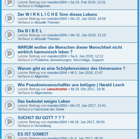
Letzter Beitrag von
manden1804
«
Sa 24. Feb 2018, 12:01
Verfasst in
Religionen
Der W I R K L I C H E Sinn dieses Lebens
Letzter Beitrag von
manden1804
«
Mo 22. Jan 2018, 18:58
Verfasst in
Aktuelle Themen
Die B I B E L
Letzter Beitrag von
manden1804
«
Mo 15. Jan 2018, 13:19
Verfasst in
Aktuelle Themen
WARUM wollen die Menschen dieser Menschheit nicht
wirklich harmonisch leben ?
Letzter Beitrag von
manden1804
«
Sa 6. Jan 2018, 12:12
Verfasst in
Probleme, Anmerkungen, Vorschläge, Support
Warum gibt es eine Schöpferexistenz des Universums ?
Letzter Beitrag von
manden1804
«
Mi 3. Jan 2018, 13:47
Verfasst in
Allgemein
Wie Pseudowissenschaftler uns belügen | Harald Lesch
Letzter Beitrag von
carschrotter
«
Mi 18. Okt 2017, 19:36
Verfasst in
Allgemeines
Das bedeutet ewiges Leben
Letzter Beitrag von
manden1804
«
Mo 23. Jan 2017, 12:41
Verfasst in
Harmonie der Seele
SUCHST DU GOTT ? ? ?
Letzter Beitrag von
manden1804
«
Mi 18. Jan 2017, 08:54
Verfasst in
Vorstellung
ES IST SOWEIT
Letzter Beitrag von
manden1804
«
Fr 6. Jan 2017, 08:29