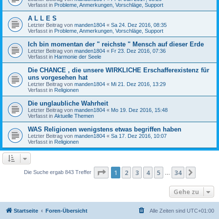
Verfasst in
Probleme, Anmerkungen, Vorschläge, Support
A L L E S
Letzter Beitrag von
manden1804
«
Sa 24. Dez 2016, 08:35
Verfasst in
Probleme, Anmerkungen, Vorschläge, Support
Ich bin momentan der " reichste " Mensch auf dieser Erde
Letzter Beitrag von
manden1804
«
Fr 23. Dez 2016, 07:36
Verfasst in
Harmonie der Seele
Die CHANCE , die unsere WIRKLICHE Erschafferexistenz für
uns vorgesehen hat
Letzter Beitrag von
manden1804
«
Mi 21. Dez 2016, 13:29
Verfasst in
Religionen
Die unglaubliche Wahrheit
Letzter Beitrag von
manden1804
«
Mo 19. Dez 2016, 15:48
Verfasst in
Aktuelle Themen
WAS Religionen wenigstens etwas begriffen haben
Letzter Beitrag von
manden1804
«
Sa 17. Dez 2016, 10:07
Verfasst in
Religionen
Seite
1
von
34
1
2
3
4
5
34
Nächst
Die Suche ergab 843 Treffer
…
Gehe zu
Startseite
Foren-Übersicht
Alle Zeiten sind
UTC+01:00