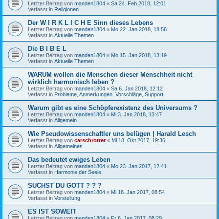
Letzter Beitrag von
manden1804
«
Sa 24. Feb 2018, 12:01
Verfasst in
Religionen
Der W I R K L I C H E Sinn dieses Lebens
Letzter Beitrag von
manden1804
«
Mo 22. Jan 2018, 18:58
Verfasst in
Aktuelle Themen
Die B I B E L
Letzter Beitrag von
manden1804
«
Mo 15. Jan 2018, 13:19
Verfasst in
Aktuelle Themen
WARUM wollen die Menschen dieser Menschheit nicht
wirklich harmonisch leben ?
Letzter Beitrag von
manden1804
«
Sa 6. Jan 2018, 12:12
Verfasst in
Probleme, Anmerkungen, Vorschläge, Support
Warum gibt es eine Schöpferexistenz des Universums ?
Letzter Beitrag von
manden1804
«
Mi 3. Jan 2018, 13:47
Verfasst in
Allgemein
Wie Pseudowissenschaftler uns belügen | Harald Lesch
Letzter Beitrag von
carschrotter
«
Mi 18. Okt 2017, 19:36
Verfasst in
Allgemeines
Das bedeutet ewiges Leben
Letzter Beitrag von
manden1804
«
Mo 23. Jan 2017, 12:41
Verfasst in
Harmonie der Seele
SUCHST DU GOTT ? ? ?
Letzter Beitrag von
manden1804
«
Mi 18. Jan 2017, 08:54
Verfasst in
Vorstellung
ES IST SOWEIT
Letzter Beitrag von
manden1804
«
Fr 6. Jan 2017, 08:29