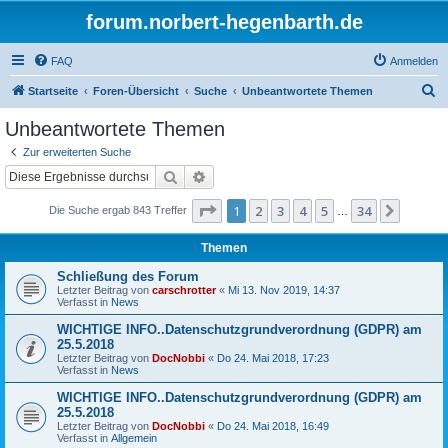
forum.norbert-hegenbarth.de
FAQ
Anmelden
S
Startseite
Foren-Übersicht
Suche
Unbeantwortete Themen
u
Unbeantwortete Themen
c
Zur erweiterten Suche
h
Suche
Erweiterte Suche
e
Seite
1
von
34
1
2
3
4
5
34
Nächst
Die Suche ergab 843 Treffer
…
Themen
Schließung des Forum
Letzter Beitrag von
carschrotter
«
Mi 13. Nov 2019, 14:37
Verfasst in
News
WICHTIGE INFO..Datenschutzgrundverordnung (GDPR) am
25.5.2018
Letzter Beitrag von
DocNobbi
«
Do 24. Mai 2018, 17:23
Verfasst in
News
WICHTIGE INFO..Datenschutzgrundverordnung (GDPR) am
25.5.2018
Letzter Beitrag von
DocNobbi
«
Do 24. Mai 2018, 16:49
Verfasst in
Allgemein