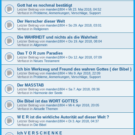
Gott hat es nochmal bestätigt
Letzter Beitrag von
manden1804
«
Mi 23. Mai 2018, 04:52
Verfasst in
Probleme, Anmerkungen, Vorschläge, Support
Der Herrscher dieser Welt
Letzter Beitrag von
manden1804
«
So 29. Apr 2018, 03:01
Verfasst in
Religionen
Die WAHRHEIT und nichts als die Wahrheit
Letzter Beitrag von
manden1804
«
Do 19. Apr 2018, 08:04
Verfasst in
Allgemein
Das T O R zum Paradies
Letzter Beitrag von
manden1804
«
Do 12. Apr 2018, 07:09
Verfasst in
Neues Testament
Ich bin Werkzeug und Freund des wahren Gottes ( der Bibel )
Letzter Beitrag von
manden1804
«
Mo 9. Apr 2018, 22:09
Verfasst in
Probleme, Anmerkungen, Vorschläge, Support
Der MASSTAB
Letzter Beitrag von
manden1804
«
Sa 7. Apr 2018, 09:36
Verfasst in
Harmonie der Seele
Die Bibel ist das WORT GOTTES
Letzter Beitrag von
manden1804
«
Mi 4. Apr 2018, 20:05
Verfasst in
Aktuelle Themen
W E R ist die wirkliche Autorität auf dieser Welt ?
Letzter Beitrag von
manden1804
«
Di 3. Apr 2018, 04:37
Verfasst in
Die Bibel
Ich V E R S C H E N K E