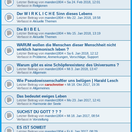
Letzter Beitrag von
manden1804
«
Sa 24. Feb 2018, 12:01
Verfasst in
Religionen
Der W I R K L I C H E Sinn dieses Lebens
Letzter Beitrag von
manden1804
«
Mo 22. Jan 2018, 18:58
Verfasst in
Aktuelle Themen
Die B I B E L
Letzter Beitrag von
manden1804
«
Mo 15. Jan 2018, 13:19
Verfasst in
Aktuelle Themen
WARUM wollen die Menschen dieser Menschheit nicht
wirklich harmonisch leben ?
Letzter Beitrag von
manden1804
«
Sa 6. Jan 2018, 12:12
Verfasst in
Probleme, Anmerkungen, Vorschläge, Support
Warum gibt es eine Schöpferexistenz des Universums ?
Letzter Beitrag von
manden1804
«
Mi 3. Jan 2018, 13:47
Verfasst in
Allgemein
Wie Pseudowissenschaftler uns belügen | Harald Lesch
Letzter Beitrag von
carschrotter
«
Mi 18. Okt 2017, 19:36
Verfasst in
Allgemeines
Das bedeutet ewiges Leben
Letzter Beitrag von
manden1804
«
Mo 23. Jan 2017, 12:41
Verfasst in
Harmonie der Seele
SUCHST DU GOTT ? ? ?
Letzter Beitrag von
manden1804
«
Mi 18. Jan 2017, 08:54
Verfasst in
Vorstellung
ES IST SOWEIT
Letzter Beitrag von
manden1804
«
Fr 6. Jan 2017, 08:29