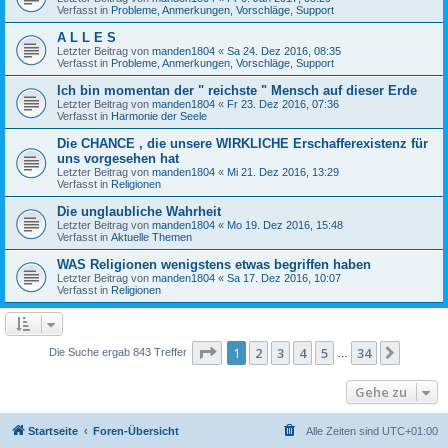
Verfasst in
Probleme, Anmerkungen, Vorschläge, Support
A L L E S
Letzter Beitrag von
manden1804
«
Sa 24. Dez 2016, 08:35
Verfasst in
Probleme, Anmerkungen, Vorschläge, Support
Ich bin momentan der " reichste " Mensch auf dieser Erde
Letzter Beitrag von
manden1804
«
Fr 23. Dez 2016, 07:36
Verfasst in
Harmonie der Seele
Die CHANCE , die unsere WIRKLICHE Erschafferexistenz für
uns vorgesehen hat
Letzter Beitrag von
manden1804
«
Mi 21. Dez 2016, 13:29
Verfasst in
Religionen
Die unglaubliche Wahrheit
Letzter Beitrag von
manden1804
«
Mo 19. Dez 2016, 15:48
Verfasst in
Aktuelle Themen
WAS Religionen wenigstens etwas begriffen haben
Letzter Beitrag von
manden1804
«
Sa 17. Dez 2016, 10:07
Verfasst in
Religionen
Seite
1
von
34
1
2
3
4
5
34
Nächst
Die Suche ergab 843 Treffer
…
Gehe zu
Startseite
Foren-Übersicht
Alle Zeiten sind
UTC+01:00