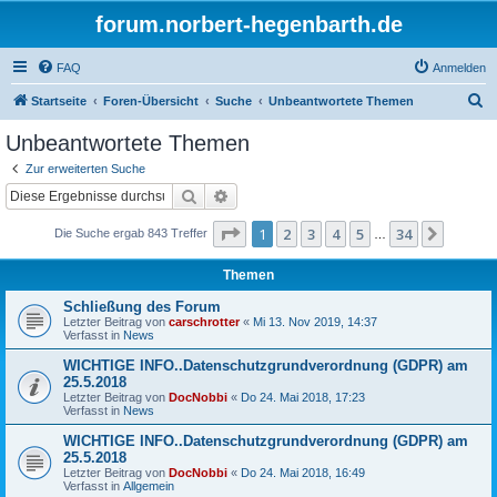
forum.norbert-hegenbarth.de
FAQ
Anmelden
S
Startseite
Foren-Übersicht
Suche
Unbeantwortete Themen
u
Unbeantwortete Themen
c
Zur erweiterten Suche
h
Suche
Erweiterte Suche
e
Seite
1
von
34
1
2
3
4
5
34
Nächst
Die Suche ergab 843 Treffer
…
Themen
Schließung des Forum
Letzter Beitrag von
carschrotter
«
Mi 13. Nov 2019, 14:37
Verfasst in
News
WICHTIGE INFO..Datenschutzgrundverordnung (GDPR) am
25.5.2018
Letzter Beitrag von
DocNobbi
«
Do 24. Mai 2018, 17:23
Verfasst in
News
WICHTIGE INFO..Datenschutzgrundverordnung (GDPR) am
25.5.2018
Letzter Beitrag von
DocNobbi
«
Do 24. Mai 2018, 16:49
Verfasst in
Allgemein