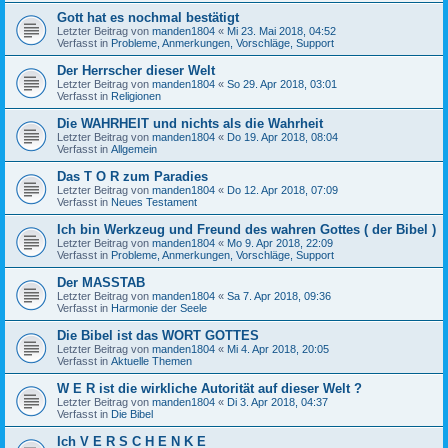
Gott hat es nochmal bestätigt
Letzter Beitrag von
manden1804
«
Mi 23. Mai 2018, 04:52
Verfasst in
Probleme, Anmerkungen, Vorschläge, Support
Der Herrscher dieser Welt
Letzter Beitrag von
manden1804
«
So 29. Apr 2018, 03:01
Verfasst in
Religionen
Die WAHRHEIT und nichts als die Wahrheit
Letzter Beitrag von
manden1804
«
Do 19. Apr 2018, 08:04
Verfasst in
Allgemein
Das T O R zum Paradies
Letzter Beitrag von
manden1804
«
Do 12. Apr 2018, 07:09
Verfasst in
Neues Testament
Ich bin Werkzeug und Freund des wahren Gottes ( der Bibel )
Letzter Beitrag von
manden1804
«
Mo 9. Apr 2018, 22:09
Verfasst in
Probleme, Anmerkungen, Vorschläge, Support
Der MASSTAB
Letzter Beitrag von
manden1804
«
Sa 7. Apr 2018, 09:36
Verfasst in
Harmonie der Seele
Die Bibel ist das WORT GOTTES
Letzter Beitrag von
manden1804
«
Mi 4. Apr 2018, 20:05
Verfasst in
Aktuelle Themen
W E R ist die wirkliche Autorität auf dieser Welt ?
Letzter Beitrag von
manden1804
«
Di 3. Apr 2018, 04:37
Verfasst in
Die Bibel
Ich V E R S C H E N K E