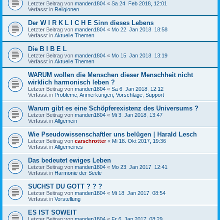
Letzter Beitrag von
manden1804
«
Sa 24. Feb 2018, 12:01
Verfasst in
Religionen
Der W I R K L I C H E Sinn dieses Lebens
Letzter Beitrag von
manden1804
«
Mo 22. Jan 2018, 18:58
Verfasst in
Aktuelle Themen
Die B I B E L
Letzter Beitrag von
manden1804
«
Mo 15. Jan 2018, 13:19
Verfasst in
Aktuelle Themen
WARUM wollen die Menschen dieser Menschheit nicht
wirklich harmonisch leben ?
Letzter Beitrag von
manden1804
«
Sa 6. Jan 2018, 12:12
Verfasst in
Probleme, Anmerkungen, Vorschläge, Support
Warum gibt es eine Schöpferexistenz des Universums ?
Letzter Beitrag von
manden1804
«
Mi 3. Jan 2018, 13:47
Verfasst in
Allgemein
Wie Pseudowissenschaftler uns belügen | Harald Lesch
Letzter Beitrag von
carschrotter
«
Mi 18. Okt 2017, 19:36
Verfasst in
Allgemeines
Das bedeutet ewiges Leben
Letzter Beitrag von
manden1804
«
Mo 23. Jan 2017, 12:41
Verfasst in
Harmonie der Seele
SUCHST DU GOTT ? ? ?
Letzter Beitrag von
manden1804
«
Mi 18. Jan 2017, 08:54
Verfasst in
Vorstellung
ES IST SOWEIT
Letzter Beitrag von
manden1804
«
Fr 6. Jan 2017, 08:29