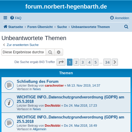
forum.norbert-hegenbarth.de
FAQ
Anmelden
S
Startseite
Foren-Übersicht
Suche
Unbeantwortete Themen
u
Unbeantwortete Themen
c
Zur erweiterten Suche
h
Suche
Erweiterte Suche
e
Seite
1
von
34
1
2
3
4
5
34
Nächst
Die Suche ergab 843 Treffer
…
Themen
Schließung des Forum
Letzter Beitrag von
carschrotter
«
Mi 13. Nov 2019, 14:37
Verfasst in
News
WICHTIGE INFO..Datenschutzgrundverordnung (GDPR) am
25.5.2018
Letzter Beitrag von
DocNobbi
«
Do 24. Mai 2018, 17:23
Verfasst in
News
WICHTIGE INFO..Datenschutzgrundverordnung (GDPR) am
25.5.2018
Letzter Beitrag von
DocNobbi
«
Do 24. Mai 2018, 16:49
Verfasst in
Allgemein