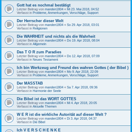
Gott hat es nochmal bestätigt
Letzter Beitrag von
manden1804
«
Mi 23. Mai 2018, 04:52
Verfasst in
Probleme, Anmerkungen, Vorschläge, Support
Der Herrscher dieser Welt
Letzter Beitrag von
manden1804
«
So 29. Apr 2018, 03:01
Verfasst in
Religionen
Die WAHRHEIT und nichts als die Wahrheit
Letzter Beitrag von
manden1804
«
Do 19. Apr 2018, 08:04
Verfasst in
Allgemein
Das T O R zum Paradies
Letzter Beitrag von
manden1804
«
Do 12. Apr 2018, 07:09
Verfasst in
Neues Testament
Ich bin Werkzeug und Freund des wahren Gottes ( der Bibel )
Letzter Beitrag von
manden1804
«
Mo 9. Apr 2018, 22:09
Verfasst in
Probleme, Anmerkungen, Vorschläge, Support
Der MASSTAB
Letzter Beitrag von
manden1804
«
Sa 7. Apr 2018, 09:36
Verfasst in
Harmonie der Seele
Die Bibel ist das WORT GOTTES
Letzter Beitrag von
manden1804
«
Mi 4. Apr 2018, 20:05
Verfasst in
Aktuelle Themen
W E R ist die wirkliche Autorität auf dieser Welt ?
Letzter Beitrag von
manden1804
«
Di 3. Apr 2018, 04:37
Verfasst in
Die Bibel
Ich V E R S C H E N K E