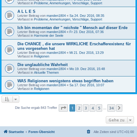
Verfasst in
Probleme, Anmerkungen, Vorschläge, Support
A L L E S
Letzter Beitrag von
manden1804
«
Sa 24. Dez 2016, 08:35
Verfasst in
Probleme, Anmerkungen, Vorschläge, Support
Ich bin momentan der " reichste " Mensch auf dieser Erde
Letzter Beitrag von
manden1804
«
Fr 23. Dez 2016, 07:36
Verfasst in
Harmonie der Seele
Die CHANCE , die unsere WIRKLICHE Erschafferexistenz für
uns vorgesehen hat
Letzter Beitrag von
manden1804
«
Mi 21. Dez 2016, 13:29
Verfasst in
Religionen
Die unglaubliche Wahrheit
Letzter Beitrag von
manden1804
«
Mo 19. Dez 2016, 15:48
Verfasst in
Aktuelle Themen
WAS Religionen wenigstens etwas begriffen haben
Letzter Beitrag von
manden1804
«
Sa 17. Dez 2016, 10:07
Verfasst in
Religionen
Seite
1
von
34
1
2
3
4
5
34
Nächst
Die Suche ergab 843 Treffer
…
Gehe zu
Startseite
Foren-Übersicht
Alle Zeiten sind
UTC+01:00