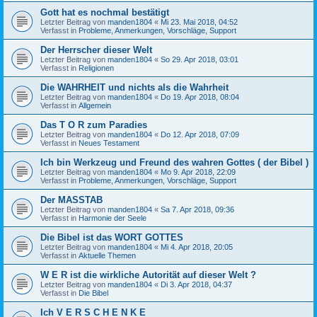
Gott hat es nochmal bestätigt
Letzter Beitrag von
manden1804
«
Mi 23. Mai 2018, 04:52
Verfasst in
Probleme, Anmerkungen, Vorschläge, Support
Der Herrscher dieser Welt
Letzter Beitrag von
manden1804
«
So 29. Apr 2018, 03:01
Verfasst in
Religionen
Die WAHRHEIT und nichts als die Wahrheit
Letzter Beitrag von
manden1804
«
Do 19. Apr 2018, 08:04
Verfasst in
Allgemein
Das T O R zum Paradies
Letzter Beitrag von
manden1804
«
Do 12. Apr 2018, 07:09
Verfasst in
Neues Testament
Ich bin Werkzeug und Freund des wahren Gottes ( der Bibel )
Letzter Beitrag von
manden1804
«
Mo 9. Apr 2018, 22:09
Verfasst in
Probleme, Anmerkungen, Vorschläge, Support
Der MASSTAB
Letzter Beitrag von
manden1804
«
Sa 7. Apr 2018, 09:36
Verfasst in
Harmonie der Seele
Die Bibel ist das WORT GOTTES
Letzter Beitrag von
manden1804
«
Mi 4. Apr 2018, 20:05
Verfasst in
Aktuelle Themen
W E R ist die wirkliche Autorität auf dieser Welt ?
Letzter Beitrag von
manden1804
«
Di 3. Apr 2018, 04:37
Verfasst in
Die Bibel
Ich V E R S C H E N K E