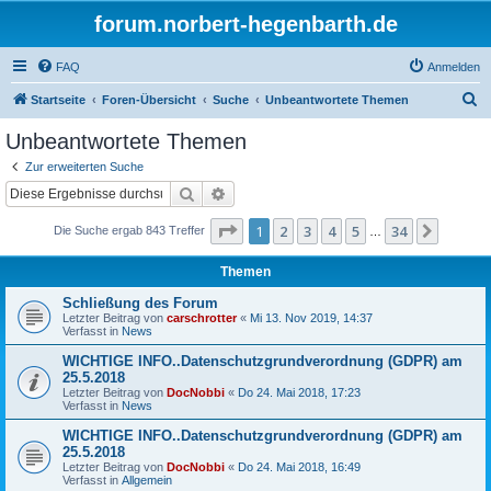
forum.norbert-hegenbarth.de
FAQ
Anmelden
S
Startseite
Foren-Übersicht
Suche
Unbeantwortete Themen
u
Unbeantwortete Themen
c
Zur erweiterten Suche
h
Suche
Erweiterte Suche
e
Seite
1
von
34
1
2
3
4
5
34
Nächst
Die Suche ergab 843 Treffer
…
Themen
Schließung des Forum
Letzter Beitrag von
carschrotter
«
Mi 13. Nov 2019, 14:37
Verfasst in
News
WICHTIGE INFO..Datenschutzgrundverordnung (GDPR) am
25.5.2018
Letzter Beitrag von
DocNobbi
«
Do 24. Mai 2018, 17:23
Verfasst in
News
WICHTIGE INFO..Datenschutzgrundverordnung (GDPR) am
25.5.2018
Letzter Beitrag von
DocNobbi
«
Do 24. Mai 2018, 16:49
Verfasst in
Allgemein