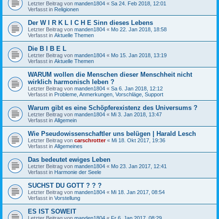
Letzter Beitrag von
manden1804
«
Sa 24. Feb 2018, 12:01
Verfasst in
Religionen
Der W I R K L I C H E Sinn dieses Lebens
Letzter Beitrag von
manden1804
«
Mo 22. Jan 2018, 18:58
Verfasst in
Aktuelle Themen
Die B I B E L
Letzter Beitrag von
manden1804
«
Mo 15. Jan 2018, 13:19
Verfasst in
Aktuelle Themen
WARUM wollen die Menschen dieser Menschheit nicht
wirklich harmonisch leben ?
Letzter Beitrag von
manden1804
«
Sa 6. Jan 2018, 12:12
Verfasst in
Probleme, Anmerkungen, Vorschläge, Support
Warum gibt es eine Schöpferexistenz des Universums ?
Letzter Beitrag von
manden1804
«
Mi 3. Jan 2018, 13:47
Verfasst in
Allgemein
Wie Pseudowissenschaftler uns belügen | Harald Lesch
Letzter Beitrag von
carschrotter
«
Mi 18. Okt 2017, 19:36
Verfasst in
Allgemeines
Das bedeutet ewiges Leben
Letzter Beitrag von
manden1804
«
Mo 23. Jan 2017, 12:41
Verfasst in
Harmonie der Seele
SUCHST DU GOTT ? ? ?
Letzter Beitrag von
manden1804
«
Mi 18. Jan 2017, 08:54
Verfasst in
Vorstellung
ES IST SOWEIT
Letzter Beitrag von
manden1804
«
Fr 6. Jan 2017, 08:29