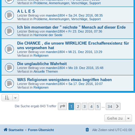
Verfasst in
Probleme, Anmerkungen, Vorschläge, Support
A L L E S
Letzter Beitrag von
manden1804
«
Sa 24. Dez 2016, 08:35
Verfasst in
Probleme, Anmerkungen, Vorschläge, Support
Ich bin momentan der " reichste " Mensch auf dieser Erde
Letzter Beitrag von
manden1804
«
Fr 23. Dez 2016, 07:36
Verfasst in
Harmonie der Seele
Die CHANCE , die unsere WIRKLICHE Erschafferexistenz für
uns vorgesehen hat
Letzter Beitrag von
manden1804
«
Mi 21. Dez 2016, 13:29
Verfasst in
Religionen
Die unglaubliche Wahrheit
Letzter Beitrag von
manden1804
«
Mo 19. Dez 2016, 15:48
Verfasst in
Aktuelle Themen
WAS Religionen wenigstens etwas begriffen haben
Letzter Beitrag von
manden1804
«
Sa 17. Dez 2016, 10:07
Verfasst in
Religionen
Seite
1
von
34
1
2
3
4
5
34
Nächst
Die Suche ergab 843 Treffer
…
Gehe zu
Startseite
Foren-Übersicht
Alle Zeiten sind
UTC+01:00