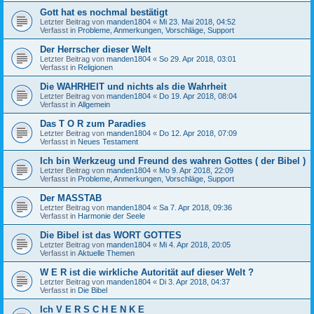
Gott hat es nochmal bestätigt
Letzter Beitrag von
manden1804
«
Mi 23. Mai 2018, 04:52
Verfasst in
Probleme, Anmerkungen, Vorschläge, Support
Der Herrscher dieser Welt
Letzter Beitrag von
manden1804
«
So 29. Apr 2018, 03:01
Verfasst in
Religionen
Die WAHRHEIT und nichts als die Wahrheit
Letzter Beitrag von
manden1804
«
Do 19. Apr 2018, 08:04
Verfasst in
Allgemein
Das T O R zum Paradies
Letzter Beitrag von
manden1804
«
Do 12. Apr 2018, 07:09
Verfasst in
Neues Testament
Ich bin Werkzeug und Freund des wahren Gottes ( der Bibel )
Letzter Beitrag von
manden1804
«
Mo 9. Apr 2018, 22:09
Verfasst in
Probleme, Anmerkungen, Vorschläge, Support
Der MASSTAB
Letzter Beitrag von
manden1804
«
Sa 7. Apr 2018, 09:36
Verfasst in
Harmonie der Seele
Die Bibel ist das WORT GOTTES
Letzter Beitrag von
manden1804
«
Mi 4. Apr 2018, 20:05
Verfasst in
Aktuelle Themen
W E R ist die wirkliche Autorität auf dieser Welt ?
Letzter Beitrag von
manden1804
«
Di 3. Apr 2018, 04:37
Verfasst in
Die Bibel
Ich V E R S C H E N K E