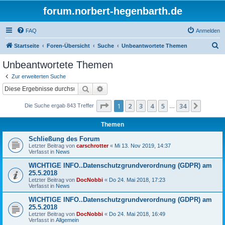
forum.norbert-hegenbarth.de
FAQ
Anmelden
S
Startseite
Foren-Übersicht
Suche
Unbeantwortete Themen
u
Unbeantwortete Themen
c
Zur erweiterten Suche
h
Suche
Erweiterte Suche
e
Seite
1
von
34
1
2
3
4
5
34
Nächst
Die Suche ergab 843 Treffer
…
Themen
Schließung des Forum
Letzter Beitrag von
carschrotter
«
Mi 13. Nov 2019, 14:37
Verfasst in
News
WICHTIGE INFO..Datenschutzgrundverordnung (GDPR) am
25.5.2018
Letzter Beitrag von
DocNobbi
«
Do 24. Mai 2018, 17:23
Verfasst in
News
WICHTIGE INFO..Datenschutzgrundverordnung (GDPR) am
25.5.2018
Letzter Beitrag von
DocNobbi
«
Do 24. Mai 2018, 16:49
Verfasst in
Allgemein