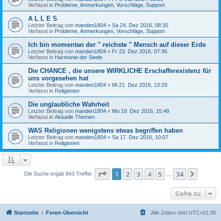
Verfasst in
Probleme, Anmerkungen, Vorschläge, Support
A L L E S
Letzter Beitrag von
manden1804
«
Sa 24. Dez 2016, 08:35
Verfasst in
Probleme, Anmerkungen, Vorschläge, Support
Ich bin momentan der " reichste " Mensch auf dieser Erde
Letzter Beitrag von
manden1804
«
Fr 23. Dez 2016, 07:36
Verfasst in
Harmonie der Seele
Die CHANCE , die unsere WIRKLICHE Erschafferexistenz für
uns vorgesehen hat
Letzter Beitrag von
manden1804
«
Mi 21. Dez 2016, 13:29
Verfasst in
Religionen
Die unglaubliche Wahrheit
Letzter Beitrag von
manden1804
«
Mo 19. Dez 2016, 15:48
Verfasst in
Aktuelle Themen
WAS Religionen wenigstens etwas begriffen haben
Letzter Beitrag von
manden1804
«
Sa 17. Dez 2016, 10:07
Verfasst in
Religionen
Seite
1
von
34
1
2
3
4
5
34
Nächst
Die Suche ergab 843 Treffer
…
Gehe zu
Startseite
Foren-Übersicht
Alle Zeiten sind
UTC+01:00