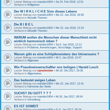
Letzter Beitrag von
manden1804
«
Sa 24. Feb 2018, 12:01
Verfasst in
Religionen
Der W I R K L I C H E Sinn dieses Lebens
Letzter Beitrag von
manden1804
«
Mo 22. Jan 2018, 18:58
Verfasst in
Aktuelle Themen
Die B I B E L
Letzter Beitrag von
manden1804
«
Mo 15. Jan 2018, 13:19
Verfasst in
Aktuelle Themen
WARUM wollen die Menschen dieser Menschheit nicht
wirklich harmonisch leben ?
Letzter Beitrag von
manden1804
«
Sa 6. Jan 2018, 12:12
Verfasst in
Probleme, Anmerkungen, Vorschläge, Support
Warum gibt es eine Schöpferexistenz des Universums ?
Letzter Beitrag von
manden1804
«
Mi 3. Jan 2018, 13:47
Verfasst in
Allgemein
Wie Pseudowissenschaftler uns belügen | Harald Lesch
Letzter Beitrag von
carschrotter
«
Mi 18. Okt 2017, 19:36
Verfasst in
Allgemeines
Das bedeutet ewiges Leben
Letzter Beitrag von
manden1804
«
Mo 23. Jan 2017, 12:41
Verfasst in
Harmonie der Seele
SUCHST DU GOTT ? ? ?
Letzter Beitrag von
manden1804
«
Mi 18. Jan 2017, 08:54
Verfasst in
Vorstellung
ES IST SOWEIT
Letzter Beitrag von
manden1804
«
Fr 6. Jan 2017, 08:29