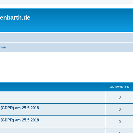
enbarth.de
emen
ANTWORTEN
A
0
n
(GDPR) am 25.5.2018
A
0
t
n
(GDPR) am 25.5.2018
w
A
0
t
o
n
w