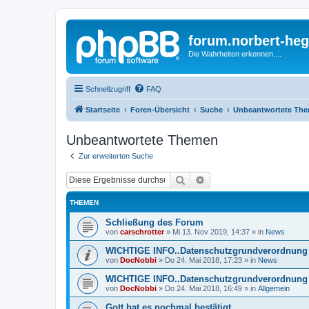
forum.norbert-heg
Die Wahrheiten erkennen....
Schnellzugriff
FAQ
Startseite
Foren-Übersicht
Suche
Unbeantwortete Th
Unbeantwortete Themen
Zur erweiterten Suche
Suche
Erweiterte Suche
THEMEN
Schließung des Forum
von
carschrotter
»
Mi 13. Nov 2019, 14:37
» in
News
WICHTIGE INFO..Datenschutzgrundverordnung 
von
DocNobbi
»
Do 24. Mai 2018, 17:23
» in
News
WICHTIGE INFO..Datenschutzgrundverordnung 
von
DocNobbi
»
Do 24. Mai 2018, 16:49
» in
Allgemein
Gott hat es nochmal bestätigt