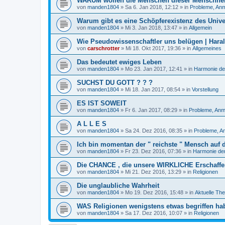
WARUM wollen die Menschen dieser Menschheit
von
manden1804
»
Sa 6. Jan 2018, 12:12
» in
Probleme, Anm
Warum gibt es eine Schöpferexistenz des Univ
von
manden1804
»
Mi 3. Jan 2018, 13:47
» in
Allgemein
Wie Pseudowissenschaftler uns belügen | Hara
von
carschrotter
»
Mi 18. Okt 2017, 19:36
» in
Allgemeines
Das bedeutet ewiges Leben
von
manden1804
»
Mo 23. Jan 2017, 12:41
» in
Harmonie de
SUCHST DU GOTT ? ? ?
von
manden1804
»
Mi 18. Jan 2017, 08:54
» in
Vorstellung
ES IST SOWEIT
von
manden1804
»
Fr 6. Jan 2017, 08:29
» in
Probleme, Anm
A L L E S
von
manden1804
»
Sa 24. Dez 2016, 08:35
» in
Probleme, A
Ich bin momentan der " reichste " Mensch auf 
von
manden1804
»
Fr 23. Dez 2016, 07:36
» in
Harmonie der
Die CHANCE , die unsere WIRKLICHE Erschaffer
von
manden1804
»
Mi 21. Dez 2016, 13:29
» in
Religionen
Die unglaubliche Wahrheit
von
manden1804
»
Mo 19. Dez 2016, 15:48
» in
Aktuelle Th
WAS Religionen wenigstens etwas begriffen ha
von
manden1804
»
Sa 17. Dez 2016, 10:07
» in
Religionen