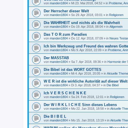
von
manden1804
»
Mi 23. Mai 2018, 04:52
» in
Probleme, An
Der Herrscher dieser Welt
von
manden1804
»
So 29. Apr 2018, 03:01
» in
Religionen
Die WAHRHEIT und nichts als die Wahrheit
von
manden1804
»
Do 19. Apr 2018, 08:04
» in
Allgemein
Das T O R zum Paradies
von
manden1804
»
Do 12. Apr 2018, 07:09
» in
Neues Testa
Ich bin Werkzeug und Freund des wahren Gottes
von
manden1804
»
Mo 9. Apr 2018, 22:09
» in
Probleme, Anm
Der MASSTAB
von
manden1804
»
Sa 7. Apr 2018, 09:36
» in
Harmonie der 
Die Bibel ist das WORT GOTTES
von
manden1804
»
Mi 4. Apr 2018, 20:05
» in
Aktuelle Them
W E R ist die wirkliche Autorität auf dieser Welt
von
manden1804
»
Di 3. Apr 2018, 04:37
» in
Die Bibel
Ich V E R S C H E N K E
von
manden1804
»
Sa 24. Feb 2018, 12:01
» in
Religionen
Der W I R K L I C H E Sinn dieses Lebens
von
manden1804
»
Mo 22. Jan 2018, 18:58
» in
Aktuelle Th
Die B I B E L
von
manden1804
»
Mo 15. Jan 2018, 13:19
» in
Aktuelle Th