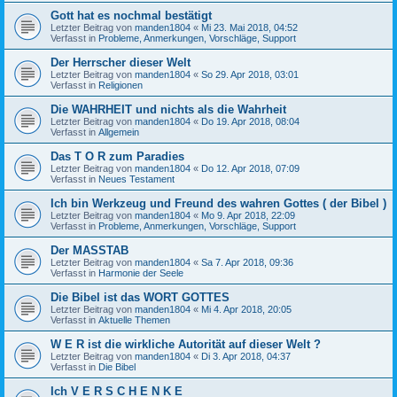
Gott hat es nochmal bestätigt
Letzter Beitrag von
manden1804
«
Mi 23. Mai 2018, 04:52
Verfasst in
Probleme, Anmerkungen, Vorschläge, Support
Der Herrscher dieser Welt
Letzter Beitrag von
manden1804
«
So 29. Apr 2018, 03:01
Verfasst in
Religionen
Die WAHRHEIT und nichts als die Wahrheit
Letzter Beitrag von
manden1804
«
Do 19. Apr 2018, 08:04
Verfasst in
Allgemein
Das T O R zum Paradies
Letzter Beitrag von
manden1804
«
Do 12. Apr 2018, 07:09
Verfasst in
Neues Testament
Ich bin Werkzeug und Freund des wahren Gottes ( der Bibel )
Letzter Beitrag von
manden1804
«
Mo 9. Apr 2018, 22:09
Verfasst in
Probleme, Anmerkungen, Vorschläge, Support
Der MASSTAB
Letzter Beitrag von
manden1804
«
Sa 7. Apr 2018, 09:36
Verfasst in
Harmonie der Seele
Die Bibel ist das WORT GOTTES
Letzter Beitrag von
manden1804
«
Mi 4. Apr 2018, 20:05
Verfasst in
Aktuelle Themen
W E R ist die wirkliche Autorität auf dieser Welt ?
Letzter Beitrag von
manden1804
«
Di 3. Apr 2018, 04:37
Verfasst in
Die Bibel
Ich V E R S C H E N K E