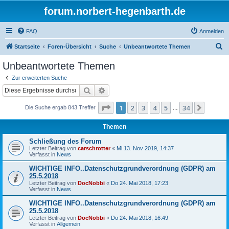
forum.norbert-hegenbarth.de
FAQ
Anmelden
S
Startseite
Foren-Übersicht
Suche
Unbeantwortete Themen
u
Unbeantwortete Themen
c
Zur erweiterten Suche
h
Suche
Erweiterte Suche
e
Seite
1
von
34
1
2
3
4
5
34
Nächst
Die Suche ergab 843 Treffer
…
Themen
Schließung des Forum
Letzter Beitrag von
carschrotter
«
Mi 13. Nov 2019, 14:37
Verfasst in
News
WICHTIGE INFO..Datenschutzgrundverordnung (GDPR) am
25.5.2018
Letzter Beitrag von
DocNobbi
«
Do 24. Mai 2018, 17:23
Verfasst in
News
WICHTIGE INFO..Datenschutzgrundverordnung (GDPR) am
25.5.2018
Letzter Beitrag von
DocNobbi
«
Do 24. Mai 2018, 16:49
Verfasst in
Allgemein