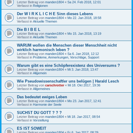
Letzter Beitrag von
manden1804
«
Sa 24. Feb 2018, 12:01
Verfasst in
Religionen
Der W I R K L I C H E Sinn dieses Lebens
Letzter Beitrag von
manden1804
«
Mo 22. Jan 2018, 18:58
Verfasst in
Aktuelle Themen
Die B I B E L
Letzter Beitrag von
manden1804
«
Mo 15. Jan 2018, 13:19
Verfasst in
Aktuelle Themen
WARUM wollen die Menschen dieser Menschheit nicht
wirklich harmonisch leben ?
Letzter Beitrag von
manden1804
«
Sa 6. Jan 2018, 12:12
Verfasst in
Probleme, Anmerkungen, Vorschläge, Support
Warum gibt es eine Schöpferexistenz des Universums ?
Letzter Beitrag von
manden1804
«
Mi 3. Jan 2018, 13:47
Verfasst in
Allgemein
Wie Pseudowissenschaftler uns belügen | Harald Lesch
Letzter Beitrag von
carschrotter
«
Mi 18. Okt 2017, 19:36
Verfasst in
Allgemeines
Das bedeutet ewiges Leben
Letzter Beitrag von
manden1804
«
Mo 23. Jan 2017, 12:41
Verfasst in
Harmonie der Seele
SUCHST DU GOTT ? ? ?
Letzter Beitrag von
manden1804
«
Mi 18. Jan 2017, 08:54
Verfasst in
Vorstellung
ES IST SOWEIT
Letzter Beitrag von
manden1804
«
Fr 6. Jan 2017, 08:29