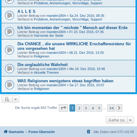
Verfasst in
Probleme, Anmerkungen, Vorschläge, Support
A L L E S
Letzter Beitrag von
manden1804
«
Sa 24. Dez 2016, 08:35
Verfasst in
Probleme, Anmerkungen, Vorschläge, Support
Ich bin momentan der " reichste " Mensch auf dieser Erde
Letzter Beitrag von
manden1804
«
Fr 23. Dez 2016, 07:36
Verfasst in
Harmonie der Seele
Die CHANCE , die unsere WIRKLICHE Erschafferexistenz für
uns vorgesehen hat
Letzter Beitrag von
manden1804
«
Mi 21. Dez 2016, 13:29
Verfasst in
Religionen
Die unglaubliche Wahrheit
Letzter Beitrag von
manden1804
«
Mo 19. Dez 2016, 15:48
Verfasst in
Aktuelle Themen
WAS Religionen wenigstens etwas begriffen haben
Letzter Beitrag von
manden1804
«
Sa 17. Dez 2016, 10:07
Verfasst in
Religionen
Seite
1
von
34
1
2
3
4
5
34
Nächst
Die Suche ergab 843 Treffer
…
Gehe zu
Startseite
Foren-Übersicht
Alle Zeiten sind
UTC+01:00