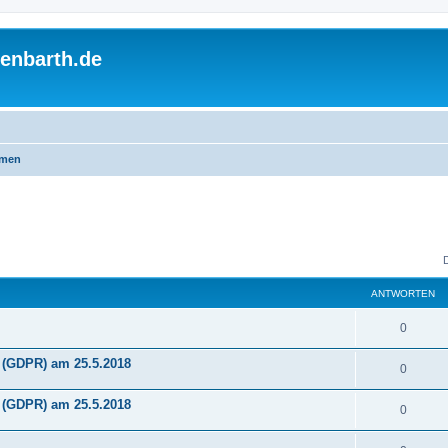
enbarth.de
emen
ANTWORTEN
A
0
n
(GDPR) am 25.5.2018
A
0
t
n
(GDPR) am 25.5.2018
w
A
0
t
o
n
w