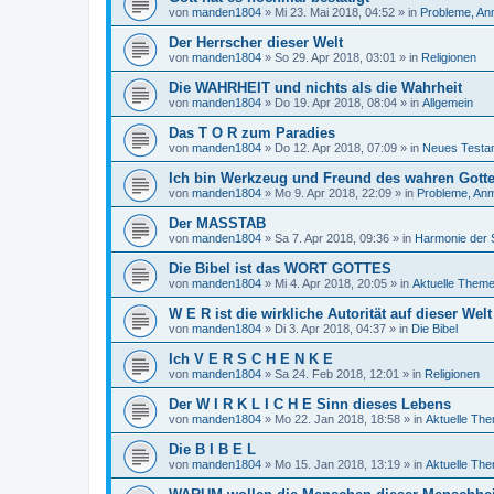
von
manden1804
»
Mi 23. Mai 2018, 04:52
» in
Probleme, An
Der Herrscher dieser Welt
von
manden1804
»
So 29. Apr 2018, 03:01
» in
Religionen
Die WAHRHEIT und nichts als die Wahrheit
von
manden1804
»
Do 19. Apr 2018, 08:04
» in
Allgemein
Das T O R zum Paradies
von
manden1804
»
Do 12. Apr 2018, 07:09
» in
Neues Testa
Ich bin Werkzeug und Freund des wahren Gottes
von
manden1804
»
Mo 9. Apr 2018, 22:09
» in
Probleme, Anm
Der MASSTAB
von
manden1804
»
Sa 7. Apr 2018, 09:36
» in
Harmonie der 
Die Bibel ist das WORT GOTTES
von
manden1804
»
Mi 4. Apr 2018, 20:05
» in
Aktuelle Them
W E R ist die wirkliche Autorität auf dieser Welt
von
manden1804
»
Di 3. Apr 2018, 04:37
» in
Die Bibel
Ich V E R S C H E N K E
von
manden1804
»
Sa 24. Feb 2018, 12:01
» in
Religionen
Der W I R K L I C H E Sinn dieses Lebens
von
manden1804
»
Mo 22. Jan 2018, 18:58
» in
Aktuelle Th
Die B I B E L
von
manden1804
»
Mo 15. Jan 2018, 13:19
» in
Aktuelle Th