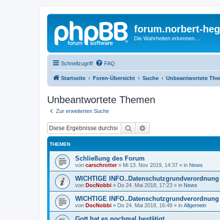
forum.norbert-heg
Die Wahrheiten erkennen....
Schnellzugriff
FAQ
Startseite
Foren-Übersicht
Suche
Unbeantwortete Th
Unbeantwortete Themen
Zur erweiterten Suche
Suche
Erweiterte Suche
THEMEN
Schließung des Forum
von
carschrotter
»
Mi 13. Nov 2019, 14:37
» in
News
WICHTIGE INFO..Datenschutzgrundverordnung 
von
DocNobbi
»
Do 24. Mai 2018, 17:23
» in
News
WICHTIGE INFO..Datenschutzgrundverordnung 
von
DocNobbi
»
Do 24. Mai 2018, 16:49
» in
Allgemein
Gott hat es nochmal bestätigt