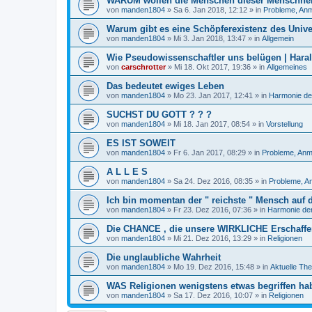
WARUM wollen die Menschen dieser Menschheit
von
manden1804
»
Sa 6. Jan 2018, 12:12
» in
Probleme, Anm
Warum gibt es eine Schöpferexistenz des Univ
von
manden1804
»
Mi 3. Jan 2018, 13:47
» in
Allgemein
Wie Pseudowissenschaftler uns belügen | Hara
von
carschrotter
»
Mi 18. Okt 2017, 19:36
» in
Allgemeines
Das bedeutet ewiges Leben
von
manden1804
»
Mo 23. Jan 2017, 12:41
» in
Harmonie de
SUCHST DU GOTT ? ? ?
von
manden1804
»
Mi 18. Jan 2017, 08:54
» in
Vorstellung
ES IST SOWEIT
von
manden1804
»
Fr 6. Jan 2017, 08:29
» in
Probleme, Anm
A L L E S
von
manden1804
»
Sa 24. Dez 2016, 08:35
» in
Probleme, A
Ich bin momentan der " reichste " Mensch auf 
von
manden1804
»
Fr 23. Dez 2016, 07:36
» in
Harmonie der
Die CHANCE , die unsere WIRKLICHE Erschaffer
von
manden1804
»
Mi 21. Dez 2016, 13:29
» in
Religionen
Die unglaubliche Wahrheit
von
manden1804
»
Mo 19. Dez 2016, 15:48
» in
Aktuelle Th
WAS Religionen wenigstens etwas begriffen ha
von
manden1804
»
Sa 17. Dez 2016, 10:07
» in
Religionen