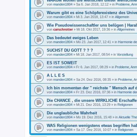
WARUM wollen die Menschen dieser Menschheit
von
manden1804
»
Sa 6. Jan 2018, 12:12
» in
Probleme, Anm
Warum gibt es eine Schöpferexistenz des Univ
von
manden1804
»
Mi 3. Jan 2018, 13:47
» in
Allgemein
Wie Pseudowissenschaftler uns belügen | Hara
von
carschrotter
»
Mi 18. Okt 2017, 19:36
» in
Allgemeines
Das bedeutet ewiges Leben
von
manden1804
»
Mo 23. Jan 2017, 12:41
» in
Harmonie de
SUCHST DU GOTT ? ? ?
von
manden1804
»
Mi 18. Jan 2017, 08:54
» in
Vorstellung
ES IST SOWEIT
von
manden1804
»
Fr 6. Jan 2017, 08:29
» in
Probleme, Anm
A L L E S
von
manden1804
»
Sa 24. Dez 2016, 08:35
» in
Probleme, A
Ich bin momentan der " reichste " Mensch auf 
von
manden1804
»
Fr 23. Dez 2016, 07:36
» in
Harmonie der
Die CHANCE , die unsere WIRKLICHE Erschaffer
von
manden1804
»
Mi 21. Dez 2016, 13:29
» in
Religionen
Die unglaubliche Wahrheit
von
manden1804
»
Mo 19. Dez 2016, 15:48
» in
Aktuelle Th
WAS Religionen wenigstens etwas begriffen ha
von
manden1804
»
Sa 17. Dez 2016, 10:07
» in
Religionen