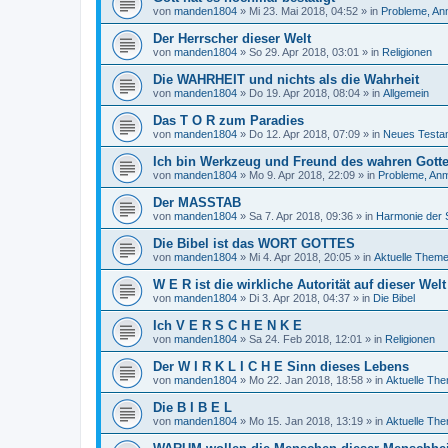
von
manden1804
»
Mi 23. Mai 2018, 04:52
» in
Probleme, An
Der Herrscher dieser Welt
von
manden1804
»
So 29. Apr 2018, 03:01
» in
Religionen
Die WAHRHEIT und nichts als die Wahrheit
von
manden1804
»
Do 19. Apr 2018, 08:04
» in
Allgemein
Das T O R zum Paradies
von
manden1804
»
Do 12. Apr 2018, 07:09
» in
Neues Testa
Ich bin Werkzeug und Freund des wahren Gottes
von
manden1804
»
Mo 9. Apr 2018, 22:09
» in
Probleme, Anm
Der MASSTAB
von
manden1804
»
Sa 7. Apr 2018, 09:36
» in
Harmonie der 
Die Bibel ist das WORT GOTTES
von
manden1804
»
Mi 4. Apr 2018, 20:05
» in
Aktuelle Them
W E R ist die wirkliche Autorität auf dieser Welt
von
manden1804
»
Di 3. Apr 2018, 04:37
» in
Die Bibel
Ich V E R S C H E N K E
von
manden1804
»
Sa 24. Feb 2018, 12:01
» in
Religionen
Der W I R K L I C H E Sinn dieses Lebens
von
manden1804
»
Mo 22. Jan 2018, 18:58
» in
Aktuelle Th
Die B I B E L
von
manden1804
»
Mo 15. Jan 2018, 13:19
» in
Aktuelle Th