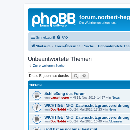
forum.norbert-heg
Die Wahrheiten erkennen....
Schnellzugriff
FAQ
Startseite
Foren-Übersicht
Suche
Unbeantwortete Th
Unbeantwortete Themen
Zur erweiterten Suche
Suche
Erweiterte Suche
THEMEN
Schließung des Forum
von
carschrotter
»
Mi 13. Nov 2019, 14:37
» in
News
WICHTIGE INFO..Datenschutzgrundverordnung 
von
DocNobbi
»
Do 24. Mai 2018, 17:23
» in
News
WICHTIGE INFO..Datenschutzgrundverordnung 
von
DocNobbi
»
Do 24. Mai 2018, 16:49
» in
Allgemein
Gott hat es nochmal bestätigt