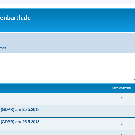
enbarth.de
emen
ANTWORTEN
A
0
n
(GDPR) am 25.5.2018
A
0
t
n
(GDPR) am 25.5.2018
w
A
0
t
o
n
w