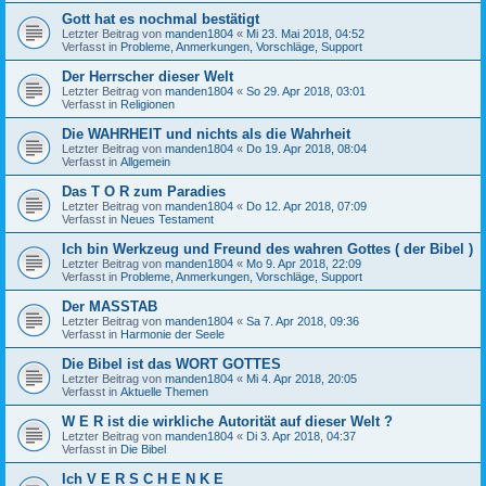
Gott hat es nochmal bestätigt
Letzter Beitrag von
manden1804
«
Mi 23. Mai 2018, 04:52
Verfasst in
Probleme, Anmerkungen, Vorschläge, Support
Der Herrscher dieser Welt
Letzter Beitrag von
manden1804
«
So 29. Apr 2018, 03:01
Verfasst in
Religionen
Die WAHRHEIT und nichts als die Wahrheit
Letzter Beitrag von
manden1804
«
Do 19. Apr 2018, 08:04
Verfasst in
Allgemein
Das T O R zum Paradies
Letzter Beitrag von
manden1804
«
Do 12. Apr 2018, 07:09
Verfasst in
Neues Testament
Ich bin Werkzeug und Freund des wahren Gottes ( der Bibel )
Letzter Beitrag von
manden1804
«
Mo 9. Apr 2018, 22:09
Verfasst in
Probleme, Anmerkungen, Vorschläge, Support
Der MASSTAB
Letzter Beitrag von
manden1804
«
Sa 7. Apr 2018, 09:36
Verfasst in
Harmonie der Seele
Die Bibel ist das WORT GOTTES
Letzter Beitrag von
manden1804
«
Mi 4. Apr 2018, 20:05
Verfasst in
Aktuelle Themen
W E R ist die wirkliche Autorität auf dieser Welt ?
Letzter Beitrag von
manden1804
«
Di 3. Apr 2018, 04:37
Verfasst in
Die Bibel
Ich V E R S C H E N K E