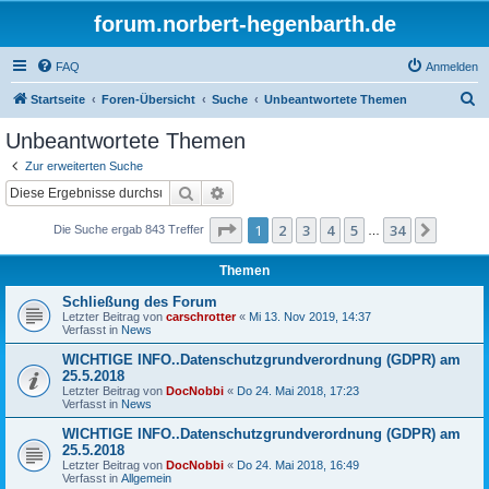
forum.norbert-hegenbarth.de
FAQ
Anmelden
S
Startseite
Foren-Übersicht
Suche
Unbeantwortete Themen
u
Unbeantwortete Themen
c
Zur erweiterten Suche
h
Suche
Erweiterte Suche
e
Seite
1
von
34
1
2
3
4
5
34
Nächst
Die Suche ergab 843 Treffer
…
Themen
Schließung des Forum
Letzter Beitrag von
carschrotter
«
Mi 13. Nov 2019, 14:37
Verfasst in
News
WICHTIGE INFO..Datenschutzgrundverordnung (GDPR) am
25.5.2018
Letzter Beitrag von
DocNobbi
«
Do 24. Mai 2018, 17:23
Verfasst in
News
WICHTIGE INFO..Datenschutzgrundverordnung (GDPR) am
25.5.2018
Letzter Beitrag von
DocNobbi
«
Do 24. Mai 2018, 16:49
Verfasst in
Allgemein