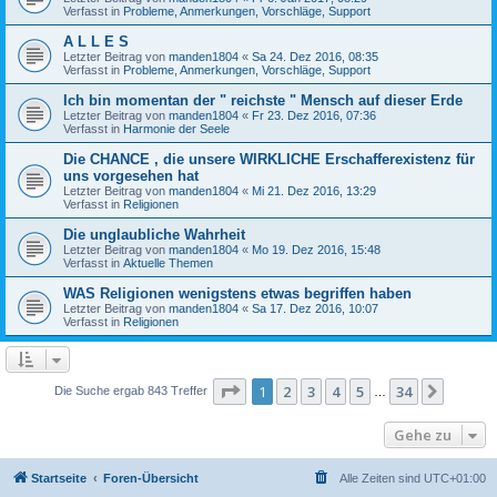
Verfasst in
Probleme, Anmerkungen, Vorschläge, Support
A L L E S
Letzter Beitrag von
manden1804
«
Sa 24. Dez 2016, 08:35
Verfasst in
Probleme, Anmerkungen, Vorschläge, Support
Ich bin momentan der " reichste " Mensch auf dieser Erde
Letzter Beitrag von
manden1804
«
Fr 23. Dez 2016, 07:36
Verfasst in
Harmonie der Seele
Die CHANCE , die unsere WIRKLICHE Erschafferexistenz für
uns vorgesehen hat
Letzter Beitrag von
manden1804
«
Mi 21. Dez 2016, 13:29
Verfasst in
Religionen
Die unglaubliche Wahrheit
Letzter Beitrag von
manden1804
«
Mo 19. Dez 2016, 15:48
Verfasst in
Aktuelle Themen
WAS Religionen wenigstens etwas begriffen haben
Letzter Beitrag von
manden1804
«
Sa 17. Dez 2016, 10:07
Verfasst in
Religionen
Seite
1
von
34
1
2
3
4
5
34
Nächst
Die Suche ergab 843 Treffer
…
Gehe zu
Startseite
Foren-Übersicht
Alle Zeiten sind
UTC+01:00