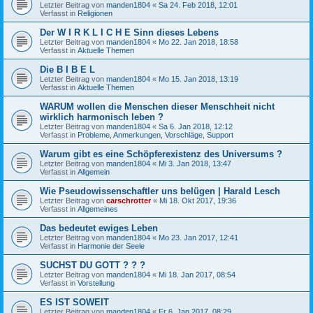
Letzter Beitrag von
manden1804
«
Sa 24. Feb 2018, 12:01
Verfasst in
Religionen
Der W I R K L I C H E Sinn dieses Lebens
Letzter Beitrag von
manden1804
«
Mo 22. Jan 2018, 18:58
Verfasst in
Aktuelle Themen
Die B I B E L
Letzter Beitrag von
manden1804
«
Mo 15. Jan 2018, 13:19
Verfasst in
Aktuelle Themen
WARUM wollen die Menschen dieser Menschheit nicht
wirklich harmonisch leben ?
Letzter Beitrag von
manden1804
«
Sa 6. Jan 2018, 12:12
Verfasst in
Probleme, Anmerkungen, Vorschläge, Support
Warum gibt es eine Schöpferexistenz des Universums ?
Letzter Beitrag von
manden1804
«
Mi 3. Jan 2018, 13:47
Verfasst in
Allgemein
Wie Pseudowissenschaftler uns belügen | Harald Lesch
Letzter Beitrag von
carschrotter
«
Mi 18. Okt 2017, 19:36
Verfasst in
Allgemeines
Das bedeutet ewiges Leben
Letzter Beitrag von
manden1804
«
Mo 23. Jan 2017, 12:41
Verfasst in
Harmonie der Seele
SUCHST DU GOTT ? ? ?
Letzter Beitrag von
manden1804
«
Mi 18. Jan 2017, 08:54
Verfasst in
Vorstellung
ES IST SOWEIT
Letzter Beitrag von
manden1804
«
Fr 6. Jan 2017, 08:29