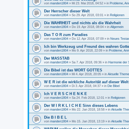
von
manden1804
»
Mi 23. Mai 2018, 04:52
» in
Probleme, An
Der Herrscher dieser Welt
von
manden1804
»
So 29. Apr 2018, 03:01
» in
Religionen
Die WAHRHEIT und nichts als die Wahrheit
von
manden1804
»
Do 19. Apr 2018, 08:04
» in
Allgemein
Das T O R zum Paradies
von
manden1804
»
Do 12. Apr 2018, 07:09
» in
Neues Testa
Ich bin Werkzeug und Freund des wahren Gottes
von
manden1804
»
Mo 9. Apr 2018, 22:09
» in
Probleme, Anm
Der MASSTAB
von
manden1804
»
Sa 7. Apr 2018, 09:36
» in
Harmonie der 
Die Bibel ist das WORT GOTTES
von
manden1804
»
Mi 4. Apr 2018, 20:05
» in
Aktuelle Them
W E R ist die wirkliche Autorität auf dieser Welt
von
manden1804
»
Di 3. Apr 2018, 04:37
» in
Die Bibel
Ich V E R S C H E N K E
von
manden1804
»
Sa 24. Feb 2018, 12:01
» in
Religionen
Der W I R K L I C H E Sinn dieses Lebens
von
manden1804
»
Mo 22. Jan 2018, 18:58
» in
Aktuelle Th
Die B I B E L
von
manden1804
»
Mo 15. Jan 2018, 13:19
» in
Aktuelle Th