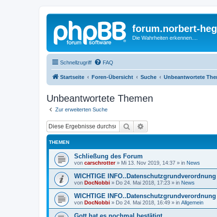
forum.norbert-heg
Die Wahrheiten erkennen....
Schnellzugriff
FAQ
Startseite
Foren-Übersicht
Suche
Unbeantwortete Th
Unbeantwortete Themen
Zur erweiterten Suche
Suche
Erweiterte Suche
THEMEN
Schließung des Forum
von
carschrotter
»
Mi 13. Nov 2019, 14:37
» in
News
WICHTIGE INFO..Datenschutzgrundverordnung 
von
DocNobbi
»
Do 24. Mai 2018, 17:23
» in
News
WICHTIGE INFO..Datenschutzgrundverordnung 
von
DocNobbi
»
Do 24. Mai 2018, 16:49
» in
Allgemein
Gott hat es nochmal bestätigt