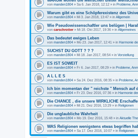
WARUM wollen die Menschen dieser Menschheit
von
manden1804
»
Sa 6. Jan 2018, 12:12
» in
Probleme, Anm
Warum gibt es eine Schöpferexistenz des Univ
von
manden1804
»
Mi 3. Jan 2018, 13:47
» in
Allgemein
Wie Pseudowissenschaftler uns belügen | Hara
von
carschrotter
»
Mi 18. Okt 2017, 19:36
» in
Allgemeines
Das bedeutet ewiges Leben
von
manden1804
»
Mo 23. Jan 2017, 12:41
» in
Harmonie de
SUCHST DU GOTT ? ? ?
von
manden1804
»
Mi 18. Jan 2017, 08:54
» in
Vorstellung
ES IST SOWEIT
von
manden1804
»
Fr 6. Jan 2017, 08:29
» in
Probleme, Anm
A L L E S
von
manden1804
»
Sa 24. Dez 2016, 08:35
» in
Probleme, A
Ich bin momentan der " reichste " Mensch auf 
von
manden1804
»
Fr 23. Dez 2016, 07:36
» in
Harmonie der
Die CHANCE , die unsere WIRKLICHE Erschaffer
von
manden1804
»
Mi 21. Dez 2016, 13:29
» in
Religionen
Die unglaubliche Wahrheit
von
manden1804
»
Mo 19. Dez 2016, 15:48
» in
Aktuelle Th
WAS Religionen wenigstens etwas begriffen ha
von
manden1804
»
Sa 17. Dez 2016, 10:07
» in
Religionen