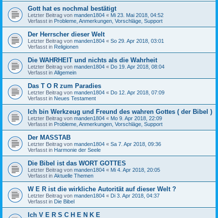
Gott hat es nochmal bestätigt
Letzter Beitrag von
manden1804
«
Mi 23. Mai 2018, 04:52
Verfasst in
Probleme, Anmerkungen, Vorschläge, Support
Der Herrscher dieser Welt
Letzter Beitrag von
manden1804
«
So 29. Apr 2018, 03:01
Verfasst in
Religionen
Die WAHRHEIT und nichts als die Wahrheit
Letzter Beitrag von
manden1804
«
Do 19. Apr 2018, 08:04
Verfasst in
Allgemein
Das T O R zum Paradies
Letzter Beitrag von
manden1804
«
Do 12. Apr 2018, 07:09
Verfasst in
Neues Testament
Ich bin Werkzeug und Freund des wahren Gottes ( der Bibel )
Letzter Beitrag von
manden1804
«
Mo 9. Apr 2018, 22:09
Verfasst in
Probleme, Anmerkungen, Vorschläge, Support
Der MASSTAB
Letzter Beitrag von
manden1804
«
Sa 7. Apr 2018, 09:36
Verfasst in
Harmonie der Seele
Die Bibel ist das WORT GOTTES
Letzter Beitrag von
manden1804
«
Mi 4. Apr 2018, 20:05
Verfasst in
Aktuelle Themen
W E R ist die wirkliche Autorität auf dieser Welt ?
Letzter Beitrag von
manden1804
«
Di 3. Apr 2018, 04:37
Verfasst in
Die Bibel
Ich V E R S C H E N K E