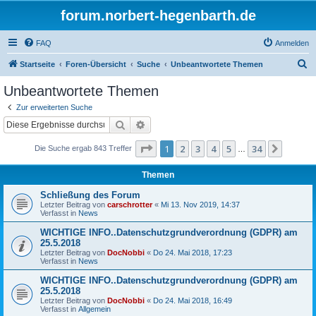
forum.norbert-hegenbarth.de
FAQ
Anmelden
S
Startseite
Foren-Übersicht
Suche
Unbeantwortete Themen
u
Unbeantwortete Themen
c
Zur erweiterten Suche
h
Suche
Erweiterte Suche
e
Seite
1
von
34
1
2
3
4
5
34
Nächst
Die Suche ergab 843 Treffer
…
Themen
Schließung des Forum
Letzter Beitrag von
carschrotter
«
Mi 13. Nov 2019, 14:37
Verfasst in
News
WICHTIGE INFO..Datenschutzgrundverordnung (GDPR) am
25.5.2018
Letzter Beitrag von
DocNobbi
«
Do 24. Mai 2018, 17:23
Verfasst in
News
WICHTIGE INFO..Datenschutzgrundverordnung (GDPR) am
25.5.2018
Letzter Beitrag von
DocNobbi
«
Do 24. Mai 2018, 16:49
Verfasst in
Allgemein