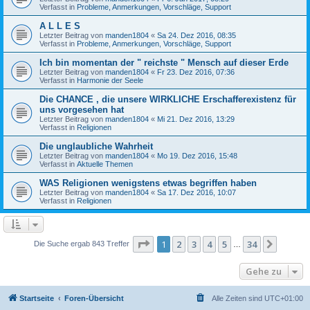
Verfasst in
Probleme, Anmerkungen, Vorschläge, Support
A L L E S
Letzter Beitrag von
manden1804
«
Sa 24. Dez 2016, 08:35
Verfasst in
Probleme, Anmerkungen, Vorschläge, Support
Ich bin momentan der " reichste " Mensch auf dieser Erde
Letzter Beitrag von
manden1804
«
Fr 23. Dez 2016, 07:36
Verfasst in
Harmonie der Seele
Die CHANCE , die unsere WIRKLICHE Erschafferexistenz für
uns vorgesehen hat
Letzter Beitrag von
manden1804
«
Mi 21. Dez 2016, 13:29
Verfasst in
Religionen
Die unglaubliche Wahrheit
Letzter Beitrag von
manden1804
«
Mo 19. Dez 2016, 15:48
Verfasst in
Aktuelle Themen
WAS Religionen wenigstens etwas begriffen haben
Letzter Beitrag von
manden1804
«
Sa 17. Dez 2016, 10:07
Verfasst in
Religionen
Seite
1
von
34
1
2
3
4
5
34
Nächst
Die Suche ergab 843 Treffer
…
Gehe zu
Startseite
Foren-Übersicht
Alle Zeiten sind
UTC+01:00