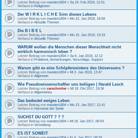
Letzter Beitrag von
manden1804
«
Sa 24. Feb 2018, 12:01
Verfasst in
Religionen
Der W I R K L I C H E Sinn dieses Lebens
Letzter Beitrag von
manden1804
«
Mo 22. Jan 2018, 18:58
Verfasst in
Aktuelle Themen
Die B I B E L
Letzter Beitrag von
manden1804
«
Mo 15. Jan 2018, 13:19
Verfasst in
Aktuelle Themen
WARUM wollen die Menschen dieser Menschheit nicht
wirklich harmonisch leben ?
Letzter Beitrag von
manden1804
«
Sa 6. Jan 2018, 12:12
Verfasst in
Probleme, Anmerkungen, Vorschläge, Support
Warum gibt es eine Schöpferexistenz des Universums ?
Letzter Beitrag von
manden1804
«
Mi 3. Jan 2018, 13:47
Verfasst in
Allgemein
Wie Pseudowissenschaftler uns belügen | Harald Lesch
Letzter Beitrag von
carschrotter
«
Mi 18. Okt 2017, 19:36
Verfasst in
Allgemeines
Das bedeutet ewiges Leben
Letzter Beitrag von
manden1804
«
Mo 23. Jan 2017, 12:41
Verfasst in
Harmonie der Seele
SUCHST DU GOTT ? ? ?
Letzter Beitrag von
manden1804
«
Mi 18. Jan 2017, 08:54
Verfasst in
Vorstellung
ES IST SOWEIT
Letzter Beitrag von
manden1804
«
Fr 6. Jan 2017, 08:29