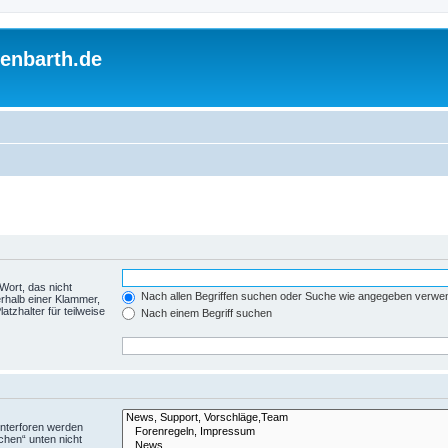
enbarth.de
Wort, das nicht
Nach allen Begriffen suchen oder Suche wie angegeben verwe
rhalb einer Klammer,
tzhalter für teilweise
Nach einem Begriff suchen
Unterforen werden
chen“ unten nicht