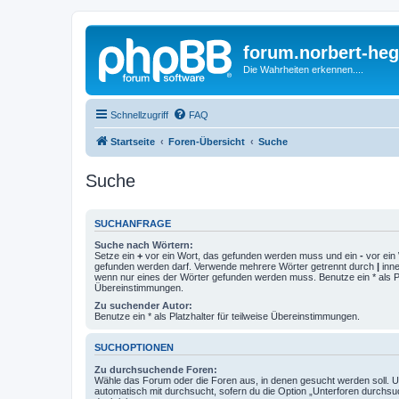
forum.norbert-heg
Die Wahrheiten erkennen....
Schnellzugriff
FAQ
Startseite
Foren-Übersicht
Suche
Suche
SUCHANFRAGE
Suche nach Wörtern:
Setze ein
+
vor ein Wort, das gefunden werden muss und ein
-
vor ein 
gefunden werden darf. Verwende mehrere Wörter getrennt durch
|
inne
wenn nur eines der Wörter gefunden werden muss. Benutze ein * als Pla
Übereinstimmungen.
Zu suchender Autor:
Benutze ein * als Platzhalter für teilweise Übereinstimmungen.
SUCHOPTIONEN
Zu durchsuchende Foren:
Wähle das Forum oder die Foren aus, in denen gesucht werden soll. 
automatisch mit durchsucht, sofern du die Option „Unterforen durchsu