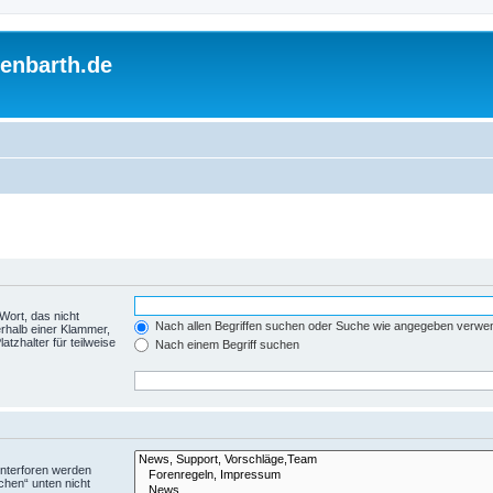
enbarth.de
Wort, das nicht
Nach allen Begriffen suchen oder Suche wie angegeben verwe
rhalb einer Klammer,
tzhalter für teilweise
Nach einem Begriff suchen
Unterforen werden
chen“ unten nicht