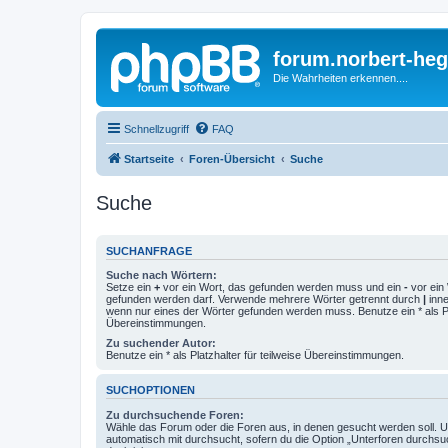
forum.norbert-heg
Die Wahrheiten erkennen....
Schnellzugriff
FAQ
Startseite
Foren-Übersicht
Suche
Suche
SUCHANFRAGE
Suche nach Wörtern:
Setze ein
+
vor ein Wort, das gefunden werden muss und ein
-
vor ein 
gefunden werden darf. Verwende mehrere Wörter getrennt durch
|
inne
wenn nur eines der Wörter gefunden werden muss. Benutze ein * als Pla
Übereinstimmungen.
Zu suchender Autor:
Benutze ein * als Platzhalter für teilweise Übereinstimmungen.
SUCHOPTIONEN
Zu durchsuchende Foren:
Wähle das Forum oder die Foren aus, in denen gesucht werden soll. 
automatisch mit durchsucht, sofern du die Option „Unterforen durchsu